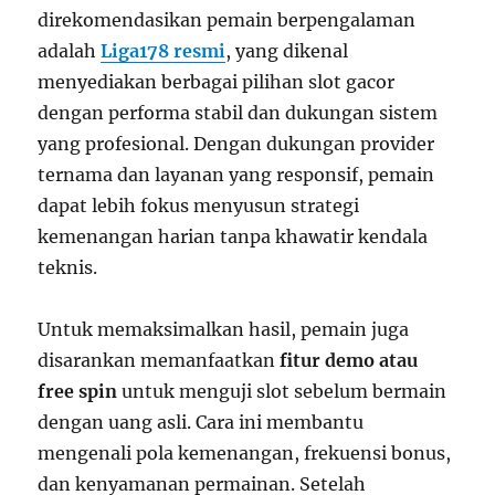
direkomendasikan pemain berpengalaman
adalah
Liga178 resmi
, yang dikenal
menyediakan berbagai pilihan slot gacor
dengan performa stabil dan dukungan sistem
yang profesional. Dengan dukungan provider
ternama dan layanan yang responsif, pemain
dapat lebih fokus menyusun strategi
kemenangan harian tanpa khawatir kendala
teknis.
Untuk memaksimalkan hasil, pemain juga
disarankan memanfaatkan
fitur demo atau
free spin
untuk menguji slot sebelum bermain
dengan uang asli. Cara ini membantu
mengenali pola kemenangan, frekuensi bonus,
dan kenyamanan permainan. Setelah