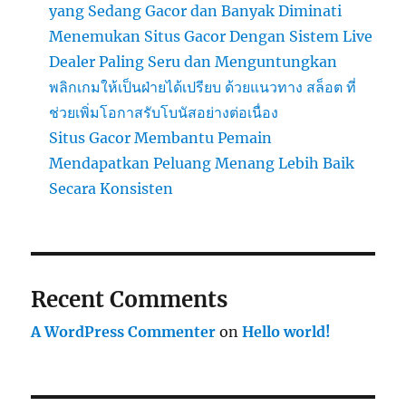
yang Sedang Gacor dan Banyak Diminati
Menemukan Situs Gacor Dengan Sistem Live
Dealer Paling Seru dan Menguntungkan
พลิกเกมให้เป็นฝ่ายได้เปรียบ ด้วยแนวทาง สล็อต ที่
ช่วยเพิ่มโอกาสรับโบนัสอย่างต่อเนื่อง
Situs Gacor Membantu Pemain
Mendapatkan Peluang Menang Lebih Baik
Secara Konsisten
Recent Comments
A WordPress Commenter
on
Hello world!