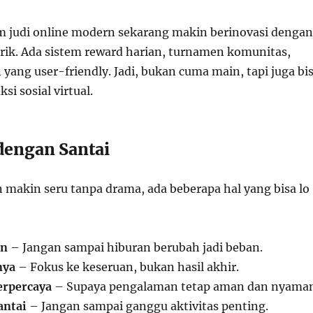
m judi online modern sekarang makin berinovasi dengan
arik. Ada sistem reward harian, turnamen komunitas,
yang user-friendly. Jadi, bukan cuma main, tapi juga bi
ksi sosial virtual.
dengan Santai
 makin seru tanpa drama, ada beberapa hal yang bisa lo
in
– Jangan sampai hiburan berubah jadi beban.
nya
– Fokus ke keseruan, bukan hasil akhir.
terpercaya
– Supaya pengalaman tetap aman dan nyaman
antai
– Jangan sampai ganggu aktivitas penting.