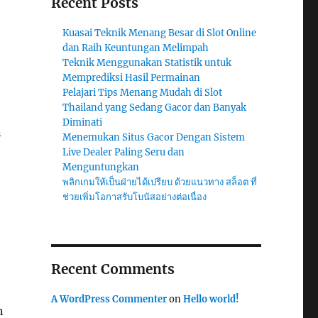
Recent Posts
Kuasai Teknik Menang Besar di Slot Online
dan Raih Keuntungan Melimpah
Teknik Menggunakan Statistik untuk
Memprediksi Hasil Permainan
Pelajari Tips Menang Mudah di Slot
Thailand yang Sedang Gacor dan Banyak
Diminati
n
Menemukan Situs Gacor Dengan Sistem
Live Dealer Paling Seru dan
Menguntungkan
พลิกเกมให้เป็นฝ่ายได้เปรียบ ด้วยแนวทาง สล็อต ที่
ช่วยเพิ่มโอกาสรับโบนัสอย่างต่อเนื่อง
Recent Comments
A WordPress Commenter
on
Hello world!
n