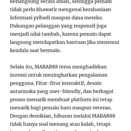
berlangsung secara aman, sehingga pemain
tidak perlu khawatir mengenai kerahasiaan
informasi pribadi maupun dana mereka.
Dukungan pelanggan yang responsif juga
menjadi nilai tambah, karena pemain dapat
langsung mendapatkan bantuan jika menemui
kendala saat bermain.
Selain itu, MABAR88 terus menghadirkan
inovasi untuk meningkatkan pengalaman
pengguna. Fitur-fitur interaktif, desain
antarmuka yang user-friendly, dan berbagai
promo menarik membuat platform ini tetap
menarik bagi pemain baru maupun veteran.
Dengan demikian, hiburan melalui MABAR88
tidak hanya soal menang atau kalah, tetapi