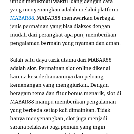
untuk menikmati waktu luang dengan cara
yang menyenangkan adalah melalui platform
MABAR88
. MABAR88 menawarkan berbagai
jenis permainan yang bisa diakses dengan
mudah dari perangkat apa pun, memberikan
pengalaman bermain yang nyaman dan aman.
Salah satu daya tarik utama dari MABAR88
adalah
slot
. Permainan slot online dikenal
karena kesederhanaannya dan peluang
kemenangan yang menggiurkan. Dengan
beragam tema dan fitur bonus menarik, slot di
MABAR88 mampu memberikan pengalaman
yang berbeda setiap kali dimainkan. Tidak
hanya menyenangkan, slot juga menjadi
sarana relaksasi bagi pemain yang ingin