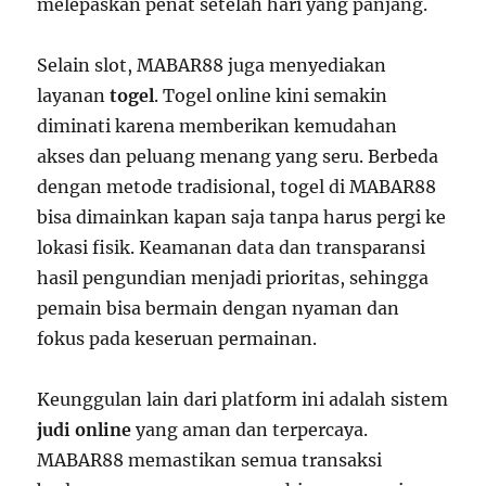
melepaskan penat setelah hari yang panjang.
Selain slot, MABAR88 juga menyediakan
layanan
togel
. Togel online kini semakin
diminati karena memberikan kemudahan
akses dan peluang menang yang seru. Berbeda
dengan metode tradisional, togel di MABAR88
bisa dimainkan kapan saja tanpa harus pergi ke
lokasi fisik. Keamanan data dan transparansi
hasil pengundian menjadi prioritas, sehingga
pemain bisa bermain dengan nyaman dan
fokus pada keseruan permainan.
Keunggulan lain dari platform ini adalah sistem
judi online
yang aman dan terpercaya.
MABAR88 memastikan semua transaksi