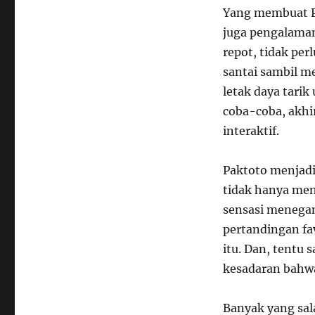
Berbeda
Yang membuat P
juga pengalaman
repot, tidak per
santai sambil m
letak daya tari
coba-coba, akhi
interaktif.
Paktoto menjadi 
tidak hanya meno
sensasi menega
pertandingan fav
itu. Dan, tentu 
kesadaran bahwa
Banyak yang sa