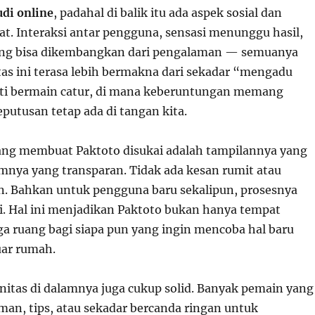
udi online
, padahal di balik itu ada aspek sosial dan
at. Interaksi antar pengguna, sensasi menunggu hasil,
yang bisa dikembangkan dari pengalaman — semuanya
as ini terasa lebih bermakna dari sekadar “mengadu
erti bermain catur, di mana keberuntungan memang
eputusan tetap ada di tangan kita.
yang membuat Paktoto disukai adalah tampilannya yang
mnya yang transparan. Tidak ada kesan rumit atau
 Bahkan untuk pengguna baru sekalipun, prosesnya
 Hal ini menjadikan Paktoto bukan hanya tempat
uga ruang bagi siapa pun yang ingin mencoba hal baru
uar rumah.
unitas di dalamnya juga cukup solid. Banyak pemain yang
man, tips, atau sekadar bercanda ringan untuk