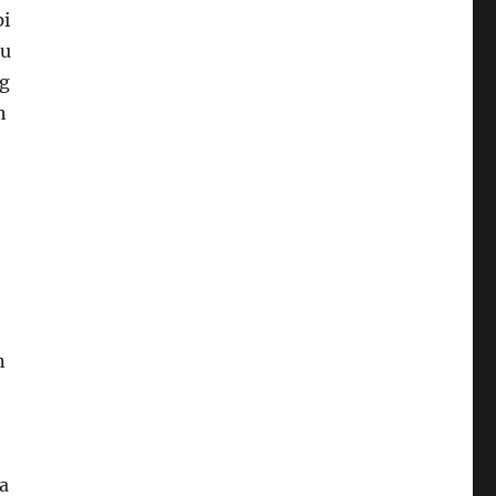
pi
lu
ng
h
n
a