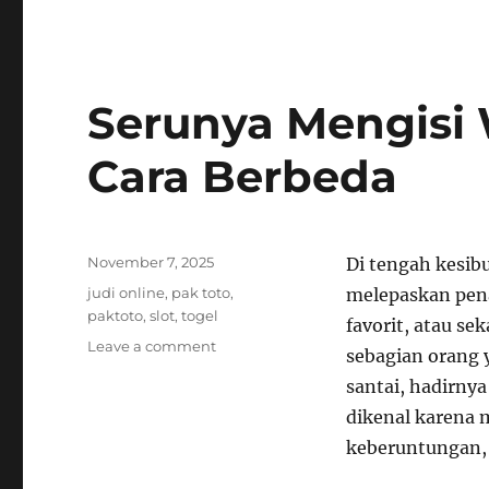
Serunya Mengisi
Cara Berbeda
Posted
November 7, 2025
Di tengah kesib
on
Tags
judi online
,
pak toto
,
melepaskan pena
paktoto
,
slot
,
togel
favorit, atau se
on
Leave a comment
sebagian orang 
Serunya
santai, hadirny
Mengisi
Waktu
dikenal karena
Luang
keberuntungan, 
dengan
Cara