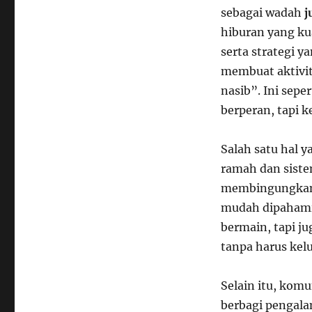
sebagai wadah
j
hiburan yang ku
serta strategi 
membuat aktivit
nasib”. Ini sep
berperan, tapi k
Salah satu hal 
ramah dan siste
membingungkan.
mudah dipahami.
bermain, tapi j
tanpa harus kel
Selain itu, kom
berbagi pengala