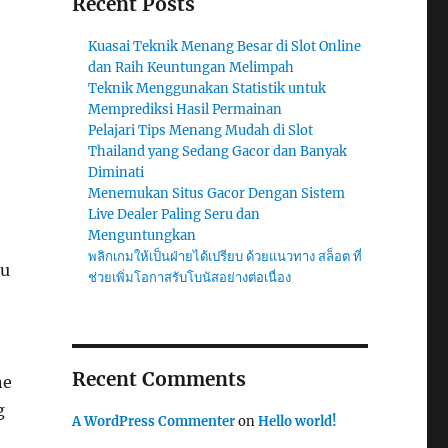
Recent Posts
Kuasai Teknik Menang Besar di Slot Online
dan Raih Keuntungan Melimpah
Teknik Menggunakan Statistik untuk
Memprediksi Hasil Permainan
Pelajari Tips Menang Mudah di Slot
Thailand yang Sedang Gacor dan Banyak
Diminati
Menemukan Situs Gacor Dengan Sistem
Live Dealer Paling Seru dan
Menguntungkan
พลิกเกมให้เป็นฝ่ายได้เปรียบ ด้วยแนวทาง สล็อต ที่
pu
ช่วยเพิ่มโอกาสรับโบนัสอย่างต่อเนื่อง
Recent Comments
ne
g
A WordPress Commenter
on
Hello world!