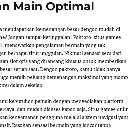
n Main Optimal
ia mendapatkan kemenangan besar dengan mudah di
ne? Jangan sampai ketinggalan! Paktoto, situs gamee
ler, menawarkan pengalaman bermain yang tak
an berbagai fitur unggulan. Nikmati sensasi seru dari
nan slot qris yang dirancang khusus untuk memberikan
 besar setiap saat. Dengan paktoto, kamu tidak hanya
i juga meraih peluang kemenangan maksimal yang mam
mu dalam sekejap.
i kebutuhan pemain dengan menyediakan platform
ercaya, dan mudah diakses kapan saja. Situs gamee onli
kan kenyamanan pengguna melalui sistem navigasi yan
onsif. Rasakan sensasi bermain yang lancar tanpa