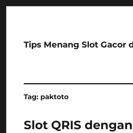
Tips Menang Slot Gacor da
Tag:
paktoto
Slot QRIS dengan 