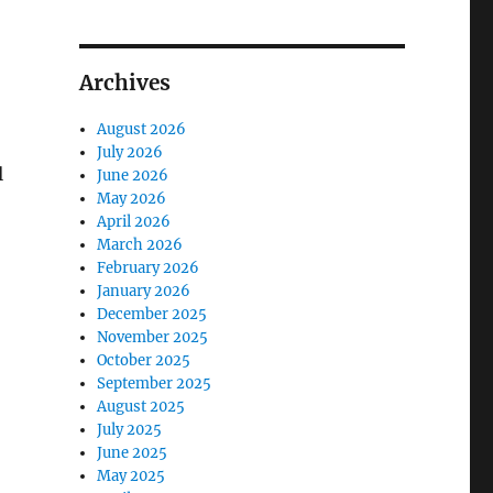
Archives
August 2026
July 2026
l
June 2026
May 2026
April 2026
March 2026
February 2026
January 2026
December 2025
November 2025
October 2025
September 2025
August 2025
July 2025
June 2025
May 2025