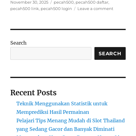
Posted
Tags
November 30, 2025
pecah500
,
pecah500 daftar
,
on
on
pecah500 link
,
pecah500 login
Leave a comment
Serunya
Menjelajah
Dunia
Slot
Online
Search
Masa
Kini
SEARCH
Recent Posts
Teknik Menggunakan Statistik untuk
Memprediksi Hasil Permainan
Pelajari Tips Menang Mudah di Slot Thailand
yang Sedang Gacor dan Banyak Diminati