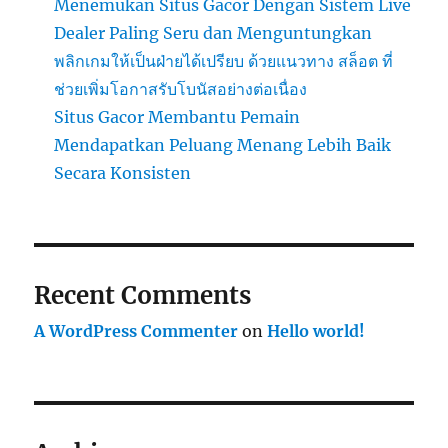
Menemukan Situs Gacor Dengan Sistem Live
Dealer Paling Seru dan Menguntungkan
พลิกเกมให้เป็นฝ่ายได้เปรียบ ด้วยแนวทาง สล็อต ที่
ช่วยเพิ่มโอกาสรับโบนัสอย่างต่อเนื่อง
Situs Gacor Membantu Pemain
Mendapatkan Peluang Menang Lebih Baik
Secara Konsisten
Recent Comments
A WordPress Commenter
on
Hello world!