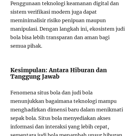
Penggunaan teknologi keamanan digital dan
sistem verifikasi modern juga dapat
meminimalisir risiko penipuan maupun
manipulasi. Dengan langkah ini, ekosistem judi
bola bisa lebih transparan dan aman bagi
semua pihak.
Kesimpulan: Antara Hiburan dan
Tanggung Jawab
Fenomena situs bola dan judi bola
menunjukkan bagaimana teknologi mampu
menghadirkan dimensi baru dalam menikmati
sepak bola. Situs bola menyediakan akses
informasi dan interaksi yang lebih cepat,
sementara judi bola menambah unsur hiburan