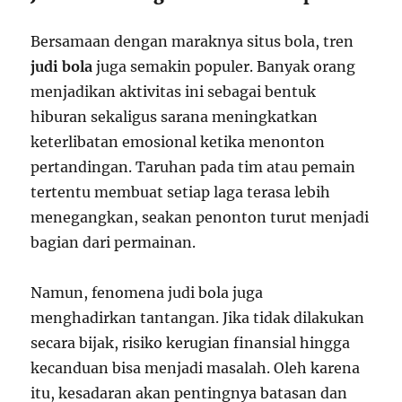
Bersamaan dengan maraknya situs bola, tren
judi bola
juga semakin populer. Banyak orang
menjadikan aktivitas ini sebagai bentuk
hiburan sekaligus sarana meningkatkan
keterlibatan emosional ketika menonton
pertandingan. Taruhan pada tim atau pemain
tertentu membuat setiap laga terasa lebih
menegangkan, seakan penonton turut menjadi
bagian dari permainan.
Namun, fenomena judi bola juga
menghadirkan tantangan. Jika tidak dilakukan
secara bijak, risiko kerugian finansial hingga
kecanduan bisa menjadi masalah. Oleh karena
itu, kesadaran akan pentingnya batasan dan