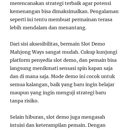
merencanakan strategi terbaik agar potensi
kemenangan bisa dimaksimalkan. Pengalaman
seperti ini tentu membuat permainan terasa
lebih mendalam dan menantang.
Dari sisi aksesibilitas, bermain Slot Demo
Mahjong Ways sangat mudah. Cukup kunjungi
platform penyedia slot demo, dan pemain bisa
langsung menikmati sensasi spin kapan saja
dan di mana saja. Mode demo ini cocok untuk
semua kalangan, baik yang baru ingin belajar
maupun yang ingin menguji strategi baru
tanpa risiko.
Selain hiburan, slot demo juga mengasah
intuisi dan keterampilan pemain. Dengan