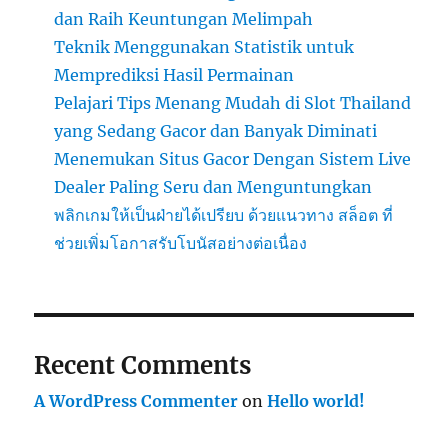
dan Raih Keuntungan Melimpah
Teknik Menggunakan Statistik untuk
Memprediksi Hasil Permainan
Pelajari Tips Menang Mudah di Slot Thailand
yang Sedang Gacor dan Banyak Diminati
Menemukan Situs Gacor Dengan Sistem Live
Dealer Paling Seru dan Menguntungkan
พลิกเกมให้เป็นฝ่ายได้เปรียบ ด้วยแนวทาง สล็อต ที่
ช่วยเพิ่มโอกาสรับโบนัสอย่างต่อเนื่อง
Recent Comments
A WordPress Commenter
on
Hello world!