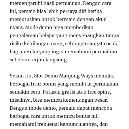
memengaruhi hasil permainan. Dengan cara
ini, pemain bisa lebih percaya diri ketika
memutuskan untuk bermain dengan akun
nyata. Mode demo juga memberikan
pengalaman belajar yang menyenangkan tanpa
risiko kehilangan uang, sehingga sangat cocok
bagi mereka yang ingin memahami permainan
sebelum terjun langsung.
Selain itu, Slot Demo Mahjong Ways memiliki
berbagai fitur bonus yang membuat permainan
semakin seru. Putaran gratis atau free spins,
misalnya, bisa memicu kemenangan besar.
Dengan mode demo, pemain dapat mencoba
berbagai cara untuk memicu bonus ini,
memahami frekuensi kemunculannya, dan