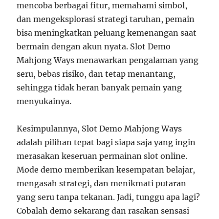
mencoba berbagai fitur, memahami simbol,
dan mengeksplorasi strategi taruhan, pemain
bisa meningkatkan peluang kemenangan saat
bermain dengan akun nyata. Slot Demo
Mahjong Ways menawarkan pengalaman yang
seru, bebas risiko, dan tetap menantang,
sehingga tidak heran banyak pemain yang
menyukainya.
Kesimpulannya, Slot Demo Mahjong Ways
adalah pilihan tepat bagi siapa saja yang ingin
merasakan keseruan permainan slot online.
Mode demo memberikan kesempatan belajar,
mengasah strategi, dan menikmati putaran
yang seru tanpa tekanan. Jadi, tunggu apa lagi?
Cobalah demo sekarang dan rasakan sensasi