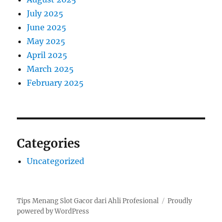
July 2025
June 2025
May 2025
April 2025
March 2025
February 2025
Categories
Uncategorized
Tips Menang Slot Gacor dari Ahli Profesional
Proudly
powered by WordPress