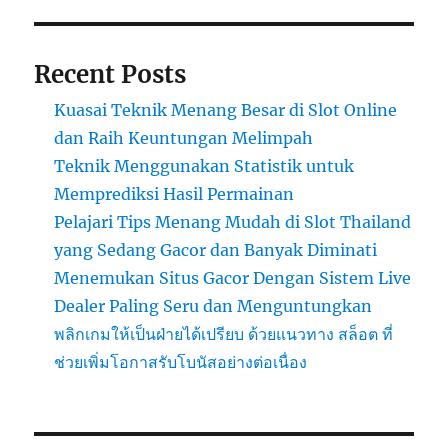
Recent Posts
Kuasai Teknik Menang Besar di Slot Online
dan Raih Keuntungan Melimpah
Teknik Menggunakan Statistik untuk
Memprediksi Hasil Permainan
Pelajari Tips Menang Mudah di Slot Thailand
yang Sedang Gacor dan Banyak Diminati
Menemukan Situs Gacor Dengan Sistem Live
Dealer Paling Seru dan Menguntungkan
พลิกเกมให้เป็นฝ่ายได้เปรียบ ด้วยแนวทาง สล็อต ที่
ช่วยเพิ่มโอกาสรับโบนัสอย่างต่อเนื่อง