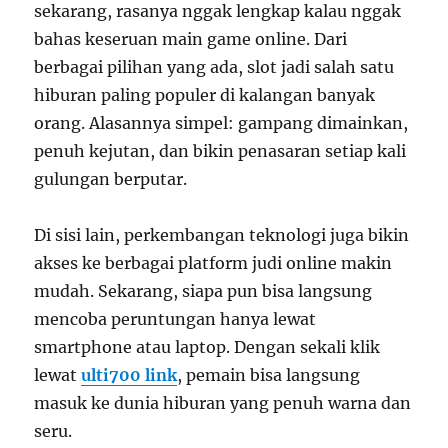
sekarang, rasanya nggak lengkap kalau nggak
bahas keseruan main game online. Dari
berbagai pilihan yang ada, slot jadi salah satu
hiburan paling populer di kalangan banyak
orang. Alasannya simpel: gampang dimainkan,
penuh kejutan, dan bikin penasaran setiap kali
gulungan berputar.
Di sisi lain, perkembangan teknologi juga bikin
akses ke berbagai platform judi online makin
mudah. Sekarang, siapa pun bisa langsung
mencoba peruntungan hanya lewat
smartphone atau laptop. Dengan sekali klik
lewat
ulti700 link
, pemain bisa langsung
masuk ke dunia hiburan yang penuh warna dan
seru.