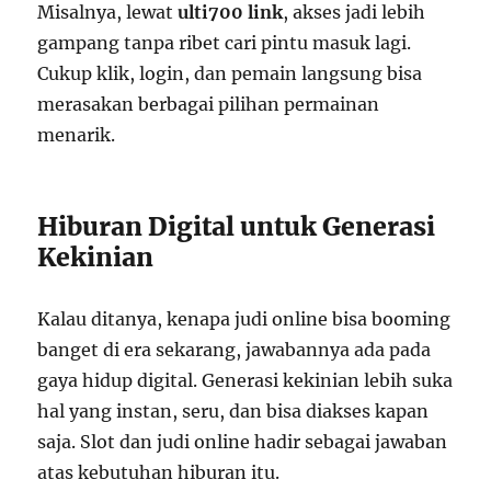
Misalnya, lewat
ulti700 link
, akses jadi lebih
gampang tanpa ribet cari pintu masuk lagi.
Cukup klik, login, dan pemain langsung bisa
merasakan berbagai pilihan permainan
menarik.
Hiburan Digital untuk Generasi
Kekinian
Kalau ditanya, kenapa judi online bisa booming
banget di era sekarang, jawabannya ada pada
gaya hidup digital. Generasi kekinian lebih suka
hal yang instan, seru, dan bisa diakses kapan
saja. Slot dan judi online hadir sebagai jawaban
atas kebutuhan hiburan itu.