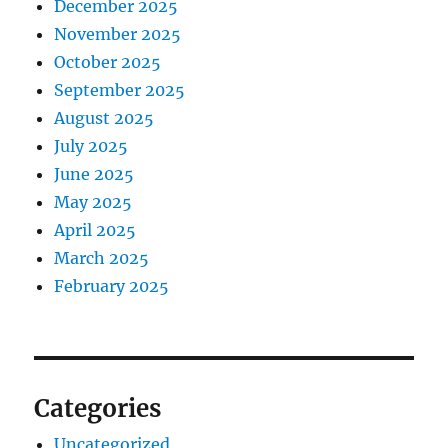
December 2025
November 2025
October 2025
September 2025
August 2025
July 2025
June 2025
May 2025
April 2025
March 2025
February 2025
Categories
Uncategorized