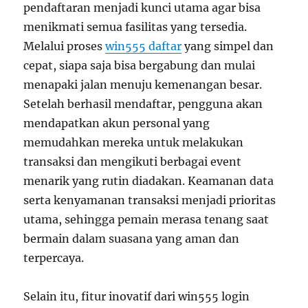
pendaftaran menjadi kunci utama agar bisa
menikmati semua fasilitas yang tersedia.
Melalui proses
win555 daftar
yang simpel dan
cepat, siapa saja bisa bergabung dan mulai
menapaki jalan menuju kemenangan besar.
Setelah berhasil mendaftar, pengguna akan
mendapatkan akun personal yang
memudahkan mereka untuk melakukan
transaksi dan mengikuti berbagai event
menarik yang rutin diadakan. Keamanan data
serta kenyamanan transaksi menjadi prioritas
utama, sehingga pemain merasa tenang saat
bermain dalam suasana yang aman dan
terpercaya.
Selain itu, fitur inovatif dari win555 login