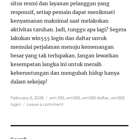
situs resmi dan layanan pelanggan yang
responsif, setiap pemain dapat menikmati
kenyamanan maksimal saat melakukan
aktivitas taruhan. Jadi, tunggu apa lagi? Segera
lakukan win555 login dan daftar untuk
memulai perjalanan menuju kemenangan
besar yang tak terlupakan. Jangan lewatkan
kesempatan langka ini untuk meraih
keberuntungan dan mengubah hidup hanya
dalam sekejap!
Posted
Tags
February 6, 2026
win 555
,
win555
,
win555 daftar
,
win555
on
on
login
Leave a comment
Tips
Menyesuaikan
Pilihan
Game
dengan