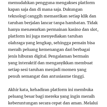
memudahkan pengguna mengakses platform
kapan saja dan di mana saja. Dukungan
teknologi canggih memastikan setiap klik dan
taruhan berjalan lancar tanpa hambatan. Tidak
hanya menawarkan permainan kasino dan slot,
platform ini juga menyediakan taruhan
olahraga yang lengkap, sehingga pemain bisa
meraih peluang kemenangan dari berbagai
jenis hiburan digital. Pengalaman bermain
yang interaktif dan mengasyikkan membuat
setiap sesi taruhan menjadi momen yang
penuh semangat dan antusiasme tinggi.
Akhir kata, kehadiran platform ini membuka
peluang besar bagi mereka yang ingin meraih
keberuntungan secara cepat dan aman. Melalui