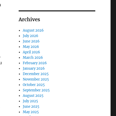
m
Archives
August 2026
July 2026
June 2026
May 2026
April 2026
,
March 2026
u
February 2026
January 2026
December 2025
November 2025
October 2025
September 2025
August 2025
July 2025
h
June 2025
May 2025