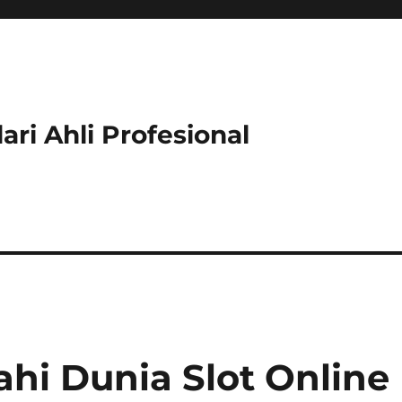
ri Ahli Profesional
ahi Dunia Slot Online