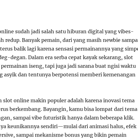
nline sudah jadi salah satu hiburan digital yang vibes-
h redup. Banyak pemain, dari yang masih newbie sampa
terus balik lagi karena sensasi permainannya yang simp
 deg-degan. Dalam era serba cepat kayak sekarang, slot
permainan iseng, tapi juga jadi sarana buat ngisi waktu
ng asyik dan tentunya berpotensi memberi kemenangan
n slot online makin populer adalah karena inovasi tema
terus berkembang. Bayangin, kamu bisa lompat dari tema
ngan, sampai vibe futuristik hanya dalam beberapa klik.
ya keunikannya sendiri—mulai dari animasi halus, efek
ersive, sampai mekanisme bonus yang bikin pemain