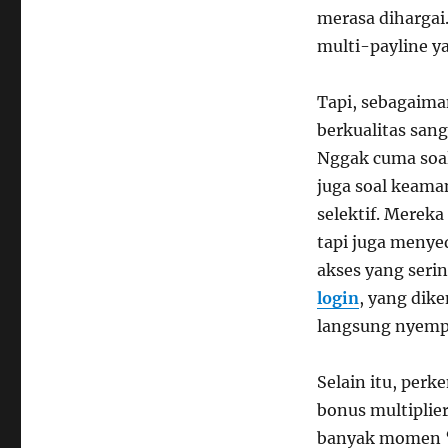
merasa dihargai
multi-payline ya
Tapi, sebagaima
berkualitas san
Nggak cuma soal
juga soal keama
selektif. Merek
tapi juga menye
akses yang seri
login
, yang dik
langsung nyempl
Selain itu, perk
bonus multiplier
banyak momen “p