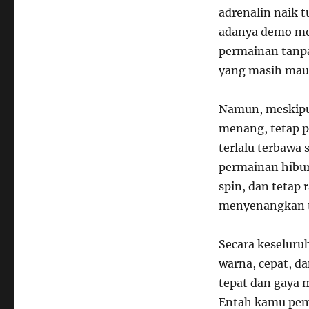
adrenalin naik t
adanya demo mod
permainan tanpa
yang masih mau 
Namun, meskipu
menang, tetap p
terlalu terbawa 
permainan hibur
spin, dan tetap
menyenangkan t
Secara keseluruh
warna, cepat, d
tepat dan gaya 
Entah kamu pema