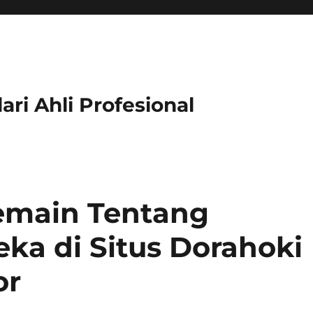
ri Ahli Profesional
Pemain Tentang
a di Situs Dorahoki
or