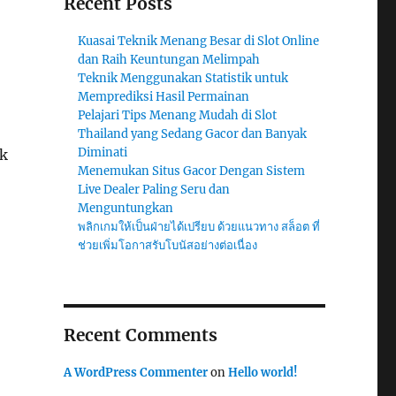
Recent Posts
Kuasai Teknik Menang Besar di Slot Online
dan Raih Keuntungan Melimpah
Teknik Menggunakan Statistik untuk
Memprediksi Hasil Permainan
Pelajari Tips Menang Mudah di Slot
Thailand yang Sedang Gacor dan Banyak
Diminati
k
Menemukan Situs Gacor Dengan Sistem
Live Dealer Paling Seru dan
Menguntungkan
พลิกเกมให้เป็นฝ่ายได้เปรียบ ด้วยแนวทาง สล็อต ที่
ช่วยเพิ่มโอกาสรับโบนัสอย่างต่อเนื่อง
Recent Comments
A WordPress Commenter
on
Hello world!