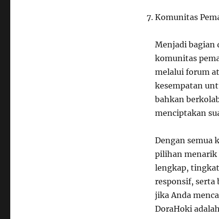
Komunitas Pema
Menjadi bagian 
komunitas pemai
melalui forum a
kesempatan unt
bahkan berkolab
menciptakan su
Dengan semua k
pilihan menarik
lengkap, tingka
responsif, serta
jika Anda menca
DoraHoki adalah