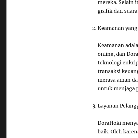
mereka. Selain 
grafik dan suar
Keamanan yang 
Keamanan adalah 
online, dan Dor
teknologi enkrip
transaksi keuan
merasa aman da
untuk menjaga p
Layanan Pelang
DoraHoki menya
baik. Oleh kare