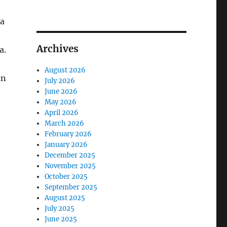
ia
Archives
a.
August 2026
an
July 2026
June 2026
May 2026
April 2026
March 2026
February 2026
January 2026
December 2025
November 2025
October 2025
September 2025
August 2025
July 2025
June 2025