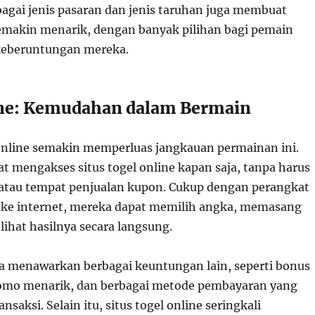
bagai jenis pasaran dan jenis taruhan juga membuat
emakin menarik, dengan banyak pilihan bagi pemain
keberuntungan mereka.
ine: Kemudahan dalam Bermain
online semakin memperluas jangkauan permainan ini.
t mengakses situs togel online kapan saja, tanpa harus
 atau tempat penjualan kupon. Cukup dengan perangkat
 ke internet, mereka dapat memilih angka, memasang
ihat hasilnya secara langsung.
ga menawarkan berbagai keuntungan lain, seperti bonus
romo menarik, dan berbagai metode pembayaran yang
aksi. Selain itu, situs togel online seringkali