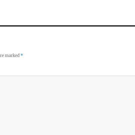
 are marked
*