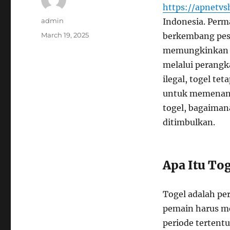
https://apnetv
Author
admin
Indonesia. Perm
Posted
March 19, 2025
berkembang pesa
on
memungkinkan 
melalui perangka
ilegal, togel te
untuk memenang
togel, bagaiman
ditimbulkan.
Apa Itu To
Togel adalah pe
pemain harus m
periode tertentu