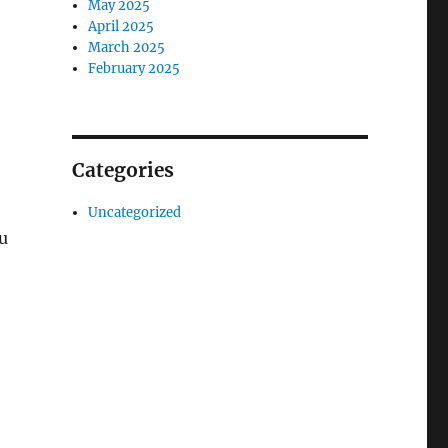
May 2025
April 2025
March 2025
February 2025
Categories
Uncategorized
u