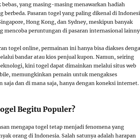
ok bebas, yang masing-masing menawarkan hadiah
g berbeda. Pasaran togel yang paling dikenal di Indones
Singapore, Hong Kong, dan Sydney, meskipun banyak
g mencoba peruntungan di pasaran internasional lainny
an togel online, permainan ini hanya bisa diakses deng
elalui bandar atau kios penjual kupon. Namun, seiring
knologi, kini togel dapat dimainkan melalui situs web
mobile, memungkinkan pemain untuk mengakses
 saja dan di mana saja, hanya dengan koneksi internet.
gel Begitu Populer?
asan mengapa togel tetap menjadi fenomena yang
nyak orang di Indonesia. Salah satunya adalah harapan