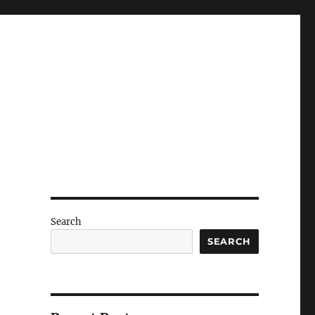
Search
SEARCH