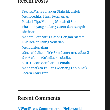
Recent Posts
Teknik Menggunakan Statistik untuk
Memprediksi Hasil Permainan
Pelajari Tips Menang Mudah di Slot
Thailand yang Sedang Gacor dan Banyak
Diminati
Menemukan Situs Gacor Dengan Sistem
Live Dealer Paling Seru dan
a
Menguntungkan
พลิกเกมให้เป็นฝ่ายได้เปรียบ ด้วยแนวทาง สล็อต ที่
ช่วยเพิ่มโอกาสรับโบนัสอย่างต่อเนื่อง
Situs Gacor Membantu Pemain
Mendapatkan Peluang Menang Lebih Baik
Secara Konsisten
Recent Comments
A WordPress Commenter
on
Hello world!