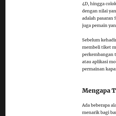
4D, hingga col
dengan nilai yan
adalah pasaran 
juga pemain yan
Sebelum kehadir
membeli tiket m
perkembangan te
atau aplikasi 
permainan kapan
Mengapa To
Ada beberapa al
menarik bagi ba