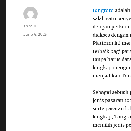
tongtoto
adalah 
salah satu penye
Author
admin
dengan perkemba
Posted
June 6, 2025
diakses dengan 
on
Platform ini m
terbaik bagi par
tanpa harus data
lengkap mengena
menjadikan Tong
Sebagai sebuah 
jenis pasaran to
serta pasaran lo
lengkap, Tongto
memilih jenis p