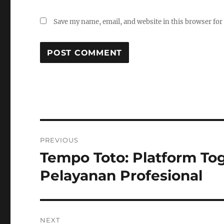
Save my name, email, and website in this browser for
Post
PREVIOUS
navigation
Tempo Toto: Platform To
Previous
post:
Pelayanan Profesional
NEXT