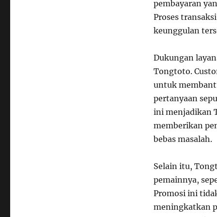
pembayaran yang
Proses transaks
keunggulan ters
Dukungan layana
Tongtoto. Custo
untuk membantu
pertanyaan sepu
ini menjadikan 
memberikan pen
bebas masalah.
Selain itu, Ton
pemainnya, sepe
Promosi ini tid
meningkatkan pe