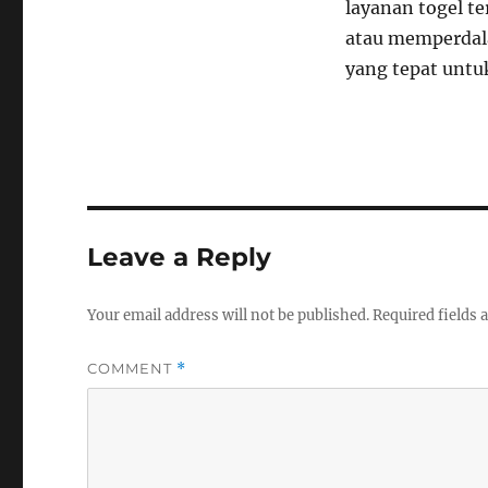
layanan togel te
atau memperdal
yang tepat untu
Leave a Reply
Your email address will not be published.
Required fields
COMMENT
*