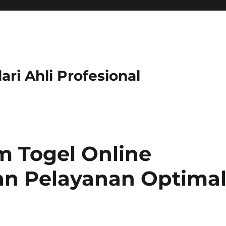
ri Ahli Profesional
m Togel Online
an Pelayanan Optima
n