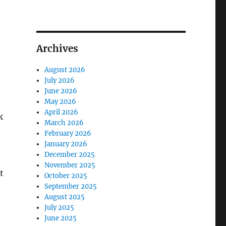
Archives
August 2026
July 2026
June 2026
May 2026
April 2026
k
March 2026
February 2026
January 2026
December 2025
November 2025
t
October 2025
September 2025
August 2025
July 2025
June 2025