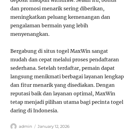
deposit maupun withdraw. Selain itu, bonus
dan promosi menarik sering diberikan,
meningkatkan peluang kemenangan dan
pengalaman bermain yang lebih
menyenangkan.
Bergabung di situs togel MaxWin sangat
mudah dan cepat melalui proses pendaftaran
sederhana. Setelah terdaftar, pemain dapat
langsung menikmati berbagai layanan lengkap
dan fitur menarik yang disediakan. Dengan
reputasi baik dan layanan optimal, MaxWin
tetap menjadi pilihan utama bagi pecinta togel
daring di Indonesia.
Author
Posted
admin
January 12, 2026
on