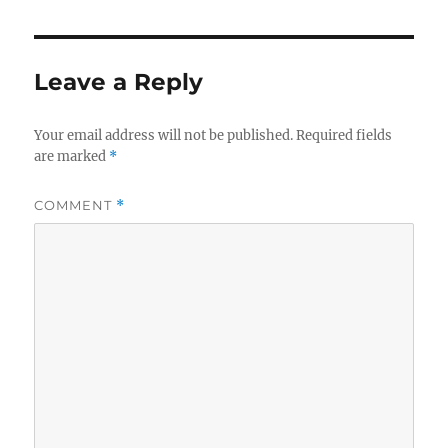
Leave a Reply
Your email address will not be published.
Required fields
are marked
*
COMMENT
*