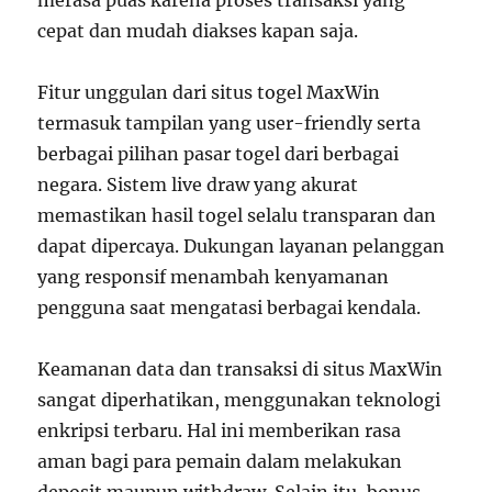
merasa puas karena proses transaksi yang
cepat dan mudah diakses kapan saja.
Fitur unggulan dari situs togel MaxWin
termasuk tampilan yang user-friendly serta
berbagai pilihan pasar togel dari berbagai
negara. Sistem live draw yang akurat
memastikan hasil togel selalu transparan dan
dapat dipercaya. Dukungan layanan pelanggan
yang responsif menambah kenyamanan
pengguna saat mengatasi berbagai kendala.
Keamanan data dan transaksi di situs MaxWin
sangat diperhatikan, menggunakan teknologi
enkripsi terbaru. Hal ini memberikan rasa
aman bagi para pemain dalam melakukan