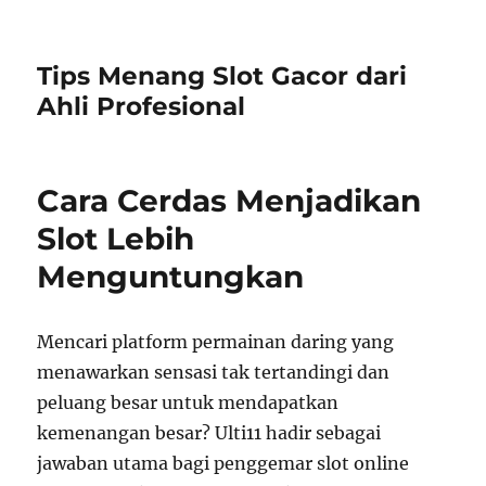
Tips Menang Slot Gacor dari
Ahli Profesional
Cara Cerdas Menjadikan
Slot Lebih
Menguntungkan
Mencari platform permainan daring yang
menawarkan sensasi tak tertandingi dan
peluang besar untuk mendapatkan
kemenangan besar? Ulti11 hadir sebagai
jawaban utama bagi penggemar slot online