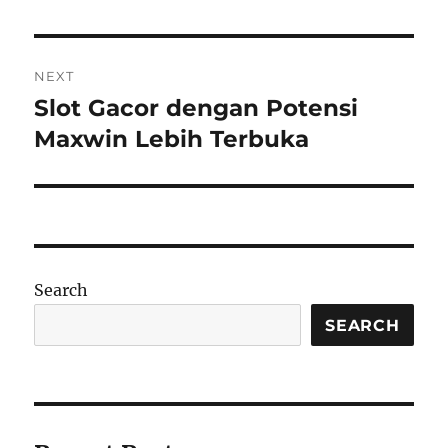
NEXT
Slot Gacor dengan Potensi
Next
post:
Maxwin Lebih Terbuka
Search
SEARCH