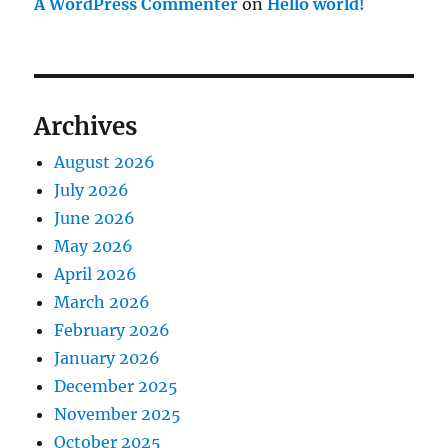
A WordPress Commenter
on
Hello world!
Archives
August 2026
July 2026
June 2026
May 2026
April 2026
March 2026
February 2026
January 2026
December 2025
November 2025
October 2025