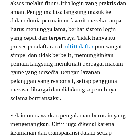
akses melalui fitur Ulti11 login yang praktis dan
aman. Pengguna bisa langsung masuk ke
dalam dunia permainan favorit mereka tanpa
harus menunggu lama, berkat sistem login
yang cepat dan terpercaya. Tidak hanya itu,
proses pendaftaran di
ulti11 daftar
pun sangat
simpel dan tidak berbelit, memungkinkan
pemain langsung menikmati berbagai macam
game yang tersedia. Dengan layanan
pelanggan yang responsif, setiap pengguna
merasa dihargai dan didukung sepenuhnya
selama bertransaksi.
Selain menawarkan pengalaman bermain yang
menyenangkan, Ulti11 juga dikenal karena
keamanan dan transparansi dalam setiap