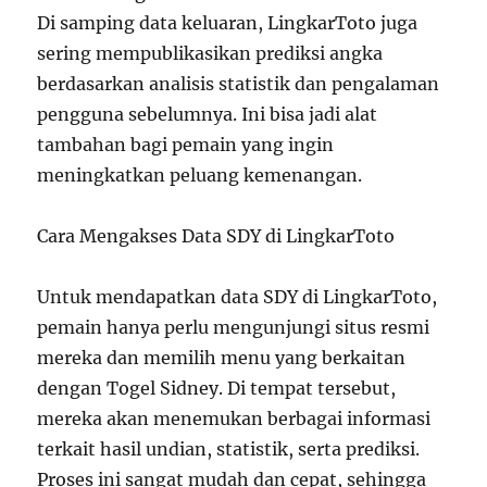
Di samping data keluaran, LingkarToto juga
sering mempublikasikan prediksi angka
berdasarkan analisis statistik dan pengalaman
pengguna sebelumnya. Ini bisa jadi alat
tambahan bagi pemain yang ingin
meningkatkan peluang kemenangan.
Cara Mengakses Data SDY di LingkarToto
Untuk mendapatkan data SDY di LingkarToto,
pemain hanya perlu mengunjungi situs resmi
mereka dan memilih menu yang berkaitan
dengan Togel Sidney. Di tempat tersebut,
mereka akan menemukan berbagai informasi
terkait hasil undian, statistik, serta prediksi.
Proses ini sangat mudah dan cepat, sehingga