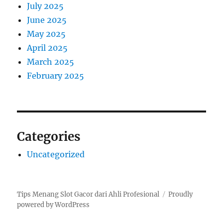
July 2025
June 2025
May 2025
April 2025
March 2025
February 2025
Categories
Uncategorized
Tips Menang Slot Gacor dari Ahli Profesional
Proudly
powered by WordPress