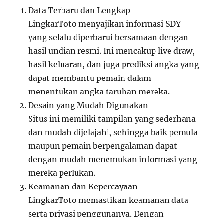
Data Terbaru dan Lengkap
LingkarToto menyajikan informasi SDY
yang selalu diperbarui bersamaan dengan
hasil undian resmi. Ini mencakup live draw,
hasil keluaran, dan juga prediksi angka yang
dapat membantu pemain dalam
menentukan angka taruhan mereka.
Desain yang Mudah Digunakan
Situs ini memiliki tampilan yang sederhana
dan mudah dijelajahi, sehingga baik pemula
maupun pemain berpengalaman dapat
dengan mudah menemukan informasi yang
mereka perlukan.
Keamanan dan Kepercayaan
LingkarToto memastikan keamanan data
serta privasi penggunanya. Dengan