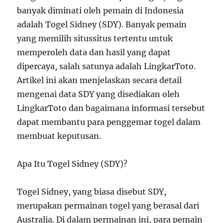
banyak diminati oleh pemain di Indonesia
adalah Togel Sidney (SDY). Banyak pemain
yang memilih situssitus tertentu untuk
memperoleh data dan hasil yang dapat
dipercaya, salah satunya adalah LingkarToto.
Artikel ini akan menjelaskan secara detail
mengenai data SDY yang disediakan oleh
LingkarToto dan bagaimana informasi tersebut
dapat membantu para penggemar togel dalam
membuat keputusan.
Apa Itu Togel Sidney (SDY)?
Togel Sidney, yang biasa disebut SDY,
merupakan permainan togel yang berasal dari
Australia. Di dalam permainan ini, para pemain