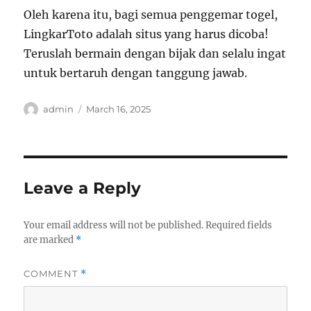
Oleh karena itu, bagi semua penggemar togel,
LingkarToto adalah situs yang harus dicoba!
Teruslah bermain dengan bijak dan selalu ingat
untuk bertaruh dengan tanggung jawab.
Author
Posted
admin
March 16, 2025
on
Leave a Reply
Your email address will not be published.
Required fields
are marked
*
COMMENT
*