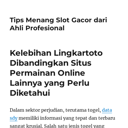
Tips Menang Slot Gacor dari
Ahli Profesional
Kelebihan Lingkartoto
Dibandingkan Situs
Permainan Online
Lainnya yang Perlu
Diketahui
Dalam sektor perjudian, terutama togel,
data
sdy
memiliki informasi yang tepat dan terbaru
sangat krusial. Salah satu jenis togel yang