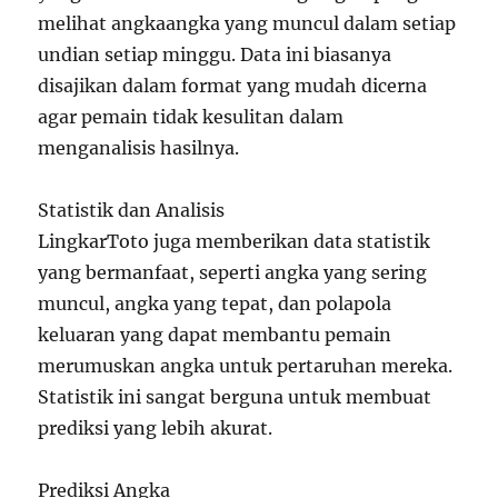
melihat angkaangka yang muncul dalam setiap
undian setiap minggu. Data ini biasanya
disajikan dalam format yang mudah dicerna
agar pemain tidak kesulitan dalam
menganalisis hasilnya.
Statistik dan Analisis
LingkarToto juga memberikan data statistik
yang bermanfaat, seperti angka yang sering
muncul, angka yang tepat, dan polapola
keluaran yang dapat membantu pemain
merumuskan angka untuk pertaruhan mereka.
Statistik ini sangat berguna untuk membuat
prediksi yang lebih akurat.
Prediksi Angka