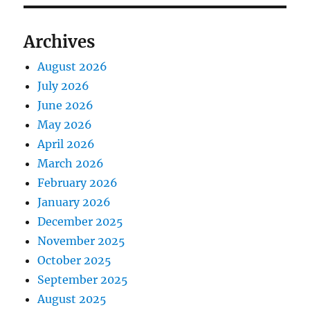
Archives
August 2026
July 2026
June 2026
May 2026
April 2026
March 2026
February 2026
January 2026
December 2025
November 2025
October 2025
September 2025
August 2025