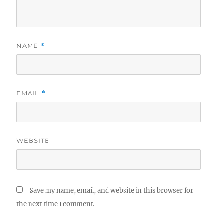
NAME
*
EMAIL
*
WEBSITE
Save my name, email, and website in this browser for
the next time I comment.