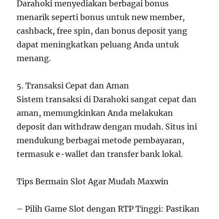
Darahoki menyediakan berbagai bonus
menarik seperti bonus untuk new member,
cashback, free spin, dan bonus deposit yang
dapat meningkatkan peluang Anda untuk
menang.
5. Transaksi Cepat dan Aman
Sistem transaksi di Darahoki sangat cepat dan
aman, memungkinkan Anda melakukan
deposit dan withdraw dengan mudah. Situs ini
mendukung berbagai metode pembayaran,
termasuk e-wallet dan transfer bank lokal.
Tips Bermain Slot Agar Mudah Maxwin
– Pilih Game Slot dengan RTP Tinggi: Pastikan