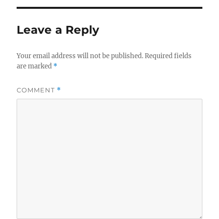
Leave a Reply
Your email address will not be published.
Required fields
are marked
*
COMMENT
*