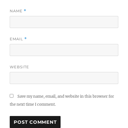
NAME
*
EMAIL
*
WEBSITE
Save my name, email, and website in this browser for
the next time I comment.