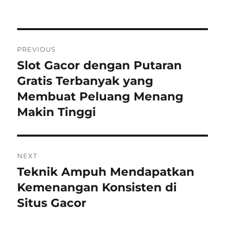
Post
PREVIOUS
navigation
Slot Gacor dengan Putaran
Previous
post:
Gratis Terbanyak yang
Membuat Peluang Menang
Makin Tinggi
NEXT
Teknik Ampuh Mendapatkan
Next
post:
Kemenangan Konsisten di
Situs Gacor