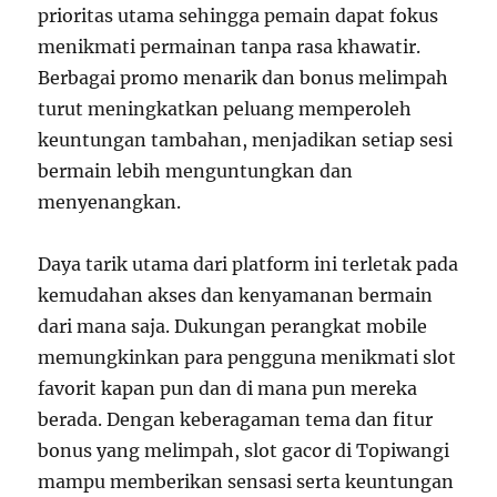
prioritas utama sehingga pemain dapat fokus
menikmati permainan tanpa rasa khawatir.
Berbagai promo menarik dan bonus melimpah
turut meningkatkan peluang memperoleh
keuntungan tambahan, menjadikan setiap sesi
bermain lebih menguntungkan dan
menyenangkan.
Daya tarik utama dari platform ini terletak pada
kemudahan akses dan kenyamanan bermain
dari mana saja. Dukungan perangkat mobile
memungkinkan para pengguna menikmati slot
favorit kapan pun dan di mana pun mereka
berada. Dengan keberagaman tema dan fitur
bonus yang melimpah, slot gacor di Topiwangi
mampu memberikan sensasi serta keuntungan