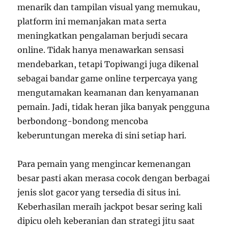
menarik dan tampilan visual yang memukau,
platform ini memanjakan mata serta
meningkatkan pengalaman berjudi secara
online. Tidak hanya menawarkan sensasi
mendebarkan, tetapi Topiwangi juga dikenal
sebagai bandar game online terpercaya yang
mengutamakan keamanan dan kenyamanan
pemain. Jadi, tidak heran jika banyak pengguna
berbondong-bondong mencoba
keberuntungan mereka di sini setiap hari.
Para pemain yang mengincar kemenangan
besar pasti akan merasa cocok dengan berbagai
jenis slot gacor yang tersedia di situs ini.
Keberhasilan meraih jackpot besar sering kali
dipicu oleh keberanian dan strategi jitu saat