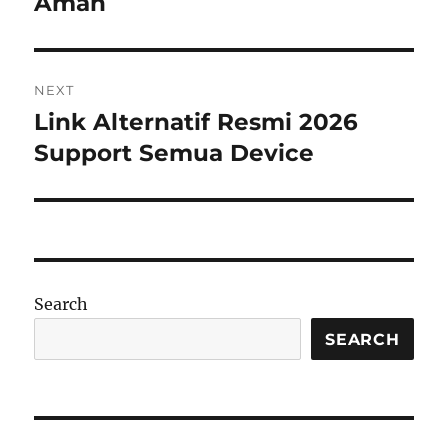
Aman
NEXT
Link Alternatif Resmi 2026
Next
post:
Support Semua Device
Search
SEARCH