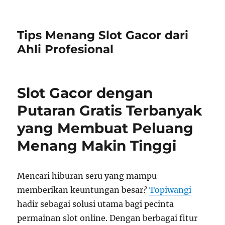
Tips Menang Slot Gacor dari
Ahli Profesional
Slot Gacor dengan
Putaran Gratis Terbanyak
yang Membuat Peluang
Menang Makin Tinggi
Mencari hiburan seru yang mampu
memberikan keuntungan besar?
Topiwangi
hadir sebagai solusi utama bagi pecinta
permainan slot online. Dengan berbagai fitur