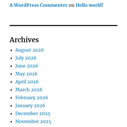
A WordPress Commenter
on
Hello world!
Archives
August 2026
July 2026
June 2026
May 2026
April 2026
March 2026
February 2026
January 2026
December 2025
November 2025