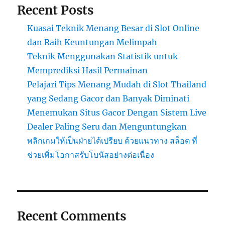
Recent Posts
Kuasai Teknik Menang Besar di Slot Online
dan Raih Keuntungan Melimpah
Teknik Menggunakan Statistik untuk
Memprediksi Hasil Permainan
Pelajari Tips Menang Mudah di Slot Thailand
yang Sedang Gacor dan Banyak Diminati
Menemukan Situs Gacor Dengan Sistem Live
Dealer Paling Seru dan Menguntungkan
พลิกเกมให้เป็นฝ่ายได้เปรียบ ด้วยแนวทาง สล็อต ที่
ช่วยเพิ่มโอกาสรับโบนัสอย่างต่อเนื่อง
Recent Comments