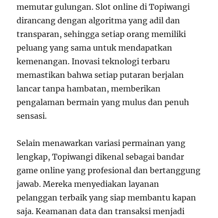
memutar gulungan. Slot online di Topiwangi
dirancang dengan algoritma yang adil dan
transparan, sehingga setiap orang memiliki
peluang yang sama untuk mendapatkan
kemenangan. Inovasi teknologi terbaru
memastikan bahwa setiap putaran berjalan
lancar tanpa hambatan, memberikan
pengalaman bermain yang mulus dan penuh
sensasi.
Selain menawarkan variasi permainan yang
lengkap, Topiwangi dikenal sebagai bandar
game online yang profesional dan bertanggung
jawab. Mereka menyediakan layanan
pelanggan terbaik yang siap membantu kapan
saja. Keamanan data dan transaksi menjadi