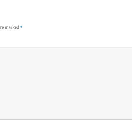
 are marked
*