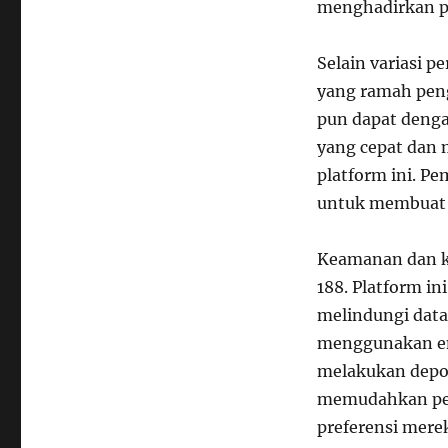
menghadirkan p
Selain variasi 
yang ramah pen
pun dapat deng
yang cepat dan 
platform ini. P
untuk membuat 
Keamanan dan k
188. Platform i
melindungi data
menggunakan enk
melakukan depos
memudahkan pem
preferensi mere