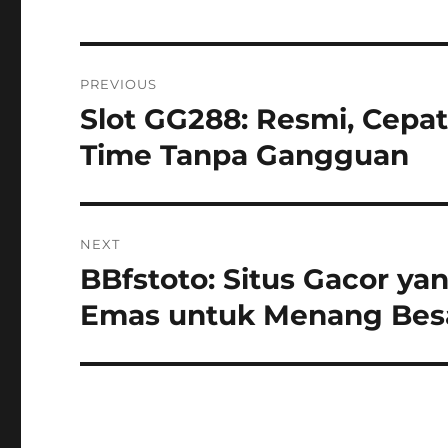
Post
PREVIOUS
navigation
Slot GG288: Resmi, Cepat
Previous
post:
Time Tanpa Gangguan
NEXT
BBfstoto: Situs Gacor y
Next
post:
Emas untuk Menang Besa