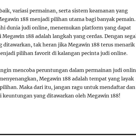
baik, variasi permainan, serta sistem keamanan yang
egawin 188 menjadi pilihan utama bagi banyak pemain.
hi dunia judi online, menemukan platform yang dapat
ti Megawin 188 adalah langkah yang cerdas. Dengan sega
 ditawarkan, tak heran jika Megawin 188 terus menarik
njadi pilihan favorit di kalangan pecinta judi online.
ingin mencoba peruntungan dalam permainan judi onli
menyenangkan, Megawin 188 adalah tempat yang layak
pilihan. Maka dari itu, jangan ragu untuk mendaftar dan
i keuntungan yang ditawarkan oleh Megawin 188!