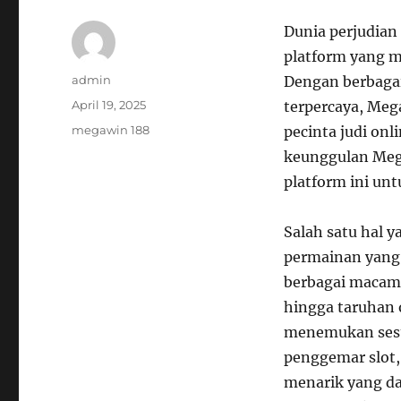
Dunia perjudian
platform yang m
Author
admin
Dengan berbagai
Posted
April 19, 2025
terpercaya, Mega
on
Tags
megawin 188
pecinta judi onl
keunggulan Mega
platform ini u
Salah satu hal 
permainan yang 
berbagai macam 
hingga taruhan 
menemukan sesua
penggemar slot,
menarik yang d