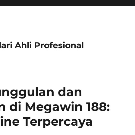
ri Ahli Profesional
nggulan dan
 di Megawin 188:
line Terpercaya