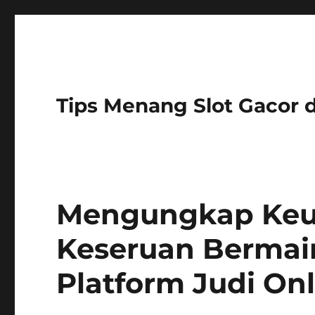
Tips Menang Slot Gacor da
Mengungkap Keu
Keseruan Bermain
Platform Judi On