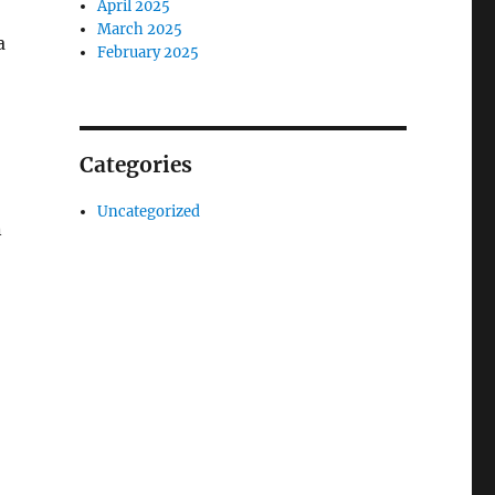
April 2025
March 2025
a
February 2025
Categories
Uncategorized
n