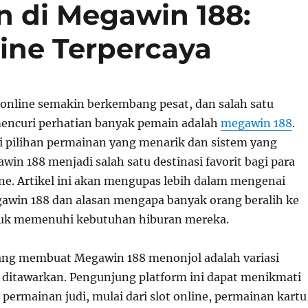
 di Megawin 188:
line Terpercaya
 online semakin berkembang pesat, dan salah satu
encuri perhatian banyak pemain adalah
megawin 188
.
 pilihan permainan yang menarik dan sistem yang
win 188 menjadi salah satu destinasi favorit bagi para
ine. Artikel ini akan mengupas lebih dalam mengenai
win 188 dan alasan mengapa banyak orang beralih ke
ntuk memenuhi kebutuhan hiburan mereka.
yang membuat Megawin 188 menonjol adalah variasi
ditawarkan. Pengunjung platform ini dapat menikmati
permainan judi, mulai dari slot online, permainan kartu