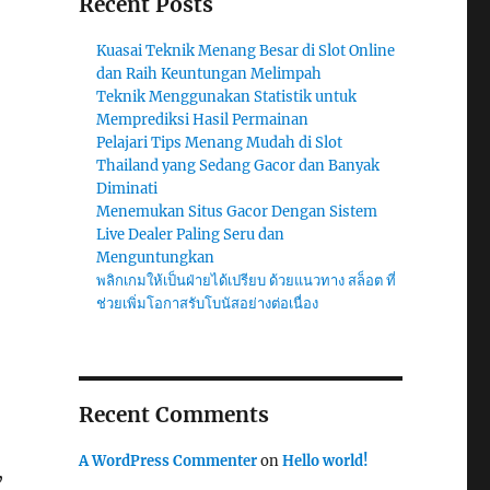
Recent Posts
Kuasai Teknik Menang Besar di Slot Online
dan Raih Keuntungan Melimpah
Teknik Menggunakan Statistik untuk
Memprediksi Hasil Permainan
Pelajari Tips Menang Mudah di Slot
Thailand yang Sedang Gacor dan Banyak
Diminati
Menemukan Situs Gacor Dengan Sistem
Live Dealer Paling Seru dan
Menguntungkan
พลิกเกมให้เป็นฝ่ายได้เปรียบ ด้วยแนวทาง สล็อต ที่
ช่วยเพิ่มโอกาสรับโบนัสอย่างต่อเนื่อง
Recent Comments
A WordPress Commenter
on
Hello world!
,