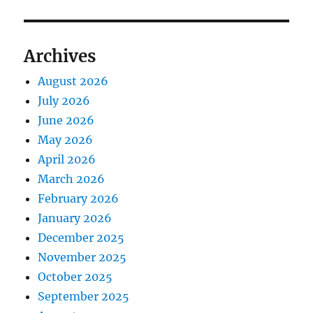
Archives
August 2026
July 2026
June 2026
May 2026
April 2026
March 2026
February 2026
January 2026
December 2025
November 2025
October 2025
September 2025