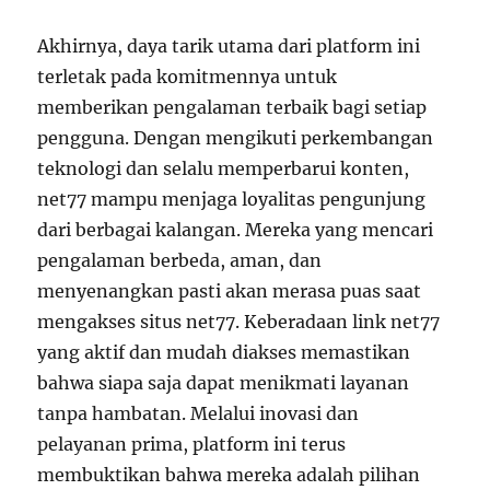
Akhirnya, daya tarik utama dari platform ini
terletak pada komitmennya untuk
memberikan pengalaman terbaik bagi setiap
pengguna. Dengan mengikuti perkembangan
teknologi dan selalu memperbarui konten,
net77 mampu menjaga loyalitas pengunjung
dari berbagai kalangan. Mereka yang mencari
pengalaman berbeda, aman, dan
menyenangkan pasti akan merasa puas saat
mengakses situs net77. Keberadaan link net77
yang aktif dan mudah diakses memastikan
bahwa siapa saja dapat menikmati layanan
tanpa hambatan. Melalui inovasi dan
pelayanan prima, platform ini terus
membuktikan bahwa mereka adalah pilihan