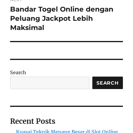
Bandar Togel Online dengan
Next
post:
Peluang Jackpot Lebih
Maksimal
Search
SEARCH
Recent Posts
Kuasai Teknik Menang Besar di Slot Online