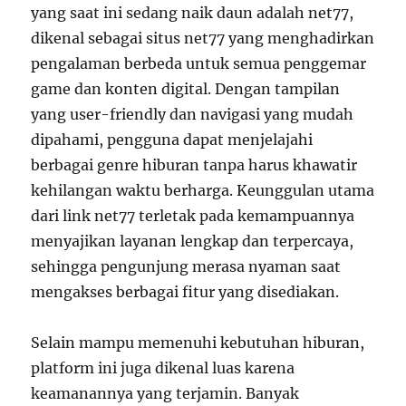
yang saat ini sedang naik daun adalah net77,
dikenal sebagai situs net77 yang menghadirkan
pengalaman berbeda untuk semua penggemar
game dan konten digital. Dengan tampilan
yang user-friendly dan navigasi yang mudah
dipahami, pengguna dapat menjelajahi
berbagai genre hiburan tanpa harus khawatir
kehilangan waktu berharga. Keunggulan utama
dari link net77 terletak pada kemampuannya
menyajikan layanan lengkap dan terpercaya,
sehingga pengunjung merasa nyaman saat
mengakses berbagai fitur yang disediakan.
Selain mampu memenuhi kebutuhan hiburan,
platform ini juga dikenal luas karena
keamanannya yang terjamin. Banyak