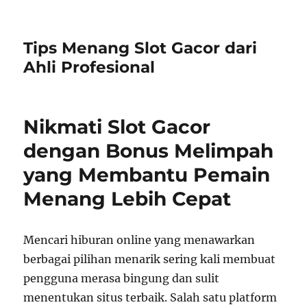
Tips Menang Slot Gacor dari
Ahli Profesional
Nikmati Slot Gacor
dengan Bonus Melimpah
yang Membantu Pemain
Menang Lebih Cepat
Mencari hiburan online yang menawarkan
berbagai pilihan menarik sering kali membuat
pengguna merasa bingung dan sulit
menentukan situs terbaik. Salah satu platform