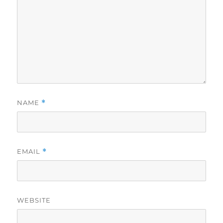
NAME
*
EMAIL
*
WEBSITE