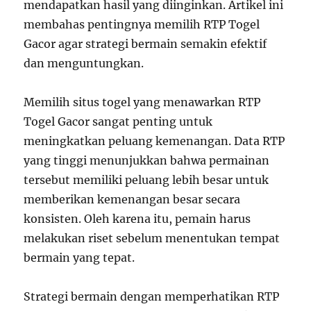
mendapatkan hasil yang diinginkan. Artikel ini
membahas pentingnya memilih RTP Togel
Gacor agar strategi bermain semakin efektif
dan menguntungkan.
Memilih situs togel yang menawarkan RTP
Togel Gacor sangat penting untuk
meningkatkan peluang kemenangan. Data RTP
yang tinggi menunjukkan bahwa permainan
tersebut memiliki peluang lebih besar untuk
memberikan kemenangan besar secara
konsisten. Oleh karena itu, pemain harus
melakukan riset sebelum menentukan tempat
bermain yang tepat.
Strategi bermain dengan memperhatikan RTP