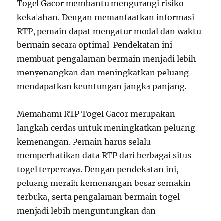
Togel Gacor membantu mengurangi risiko
kekalahan. Dengan memanfaatkan informasi
RTP, pemain dapat mengatur modal dan waktu
bermain secara optimal. Pendekatan ini
membuat pengalaman bermain menjadi lebih
menyenangkan dan meningkatkan peluang
mendapatkan keuntungan jangka panjang.
Memahami RTP Togel Gacor merupakan
langkah cerdas untuk meningkatkan peluang
kemenangan. Pemain harus selalu
memperhatikan data RTP dari berbagai situs
togel terpercaya. Dengan pendekatan ini,
peluang meraih kemenangan besar semakin
terbuka, serta pengalaman bermain togel
menjadi lebih menguntungkan dan