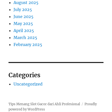
August 2025
July 2025
June 2025
May 2025
April 2025
March 2025
February 2025
Categories
Uncategorized
Tips Menang Slot Gacor dari Ahli Profesional
Proudly
powered by WordPress