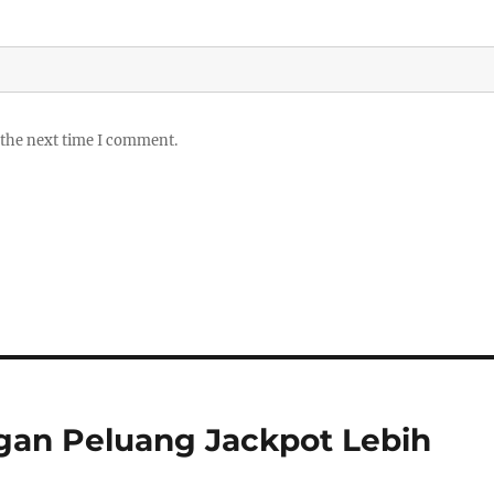
 the next time I comment.
gan Peluang Jackpot Lebih