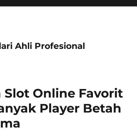
ri Ahli Profesional
Slot Online Favorit
nyak Player Betah
ama