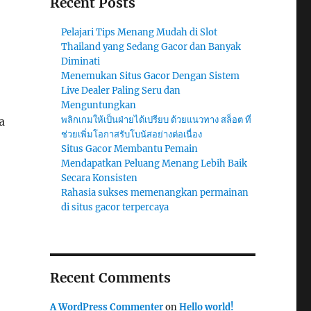
Recent Posts
Pelajari Tips Menang Mudah di Slot
Thailand yang Sedang Gacor dan Banyak
Diminati
Menemukan Situs Gacor Dengan Sistem
Live Dealer Paling Seru dan
Menguntungkan
พลิกเกมให้เป็นฝ่ายได้เปรียบ ด้วยแนวทาง สล็อต ที่
a
ช่วยเพิ่มโอกาสรับโบนัสอย่างต่อเนื่อง
Situs Gacor Membantu Pemain
Mendapatkan Peluang Menang Lebih Baik
Secara Konsisten
Rahasia sukses memenangkan permainan
di situs gacor terpercaya
Recent Comments
A WordPress Commenter
on
Hello world!