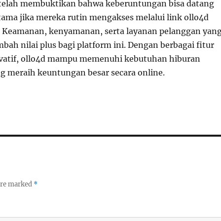
telah membuktikan bahwa keberuntungan bisa datang
tama jika mereka rutin mengakses melalui link ollo4d
. Keamanan, kenyamanan, serta layanan pelanggan yan
ah nilai plus bagi platform ini. Dengan berbagai fitur
ovatif, ollo4d mampu memenuhi kebutuhan hiburan
ng meraih keuntungan besar secara online.
 are marked
*