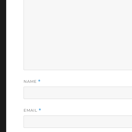
NAME
*
EMAIL
*