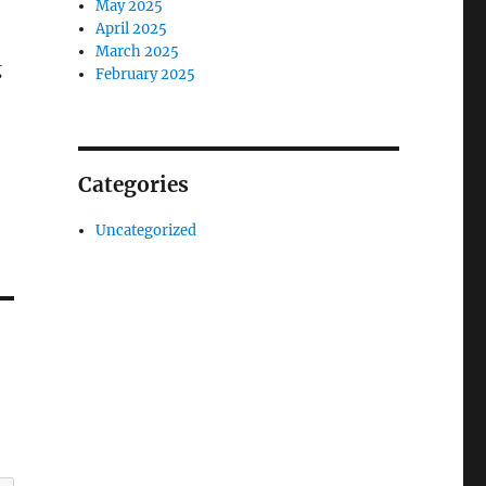
May 2025
April 2025
March 2025
g
February 2025
Categories
Uncategorized