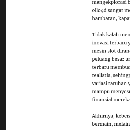
mengekplorasi b
ollo4d sangat 
hambatan, kapan
Tidak kalah men
inovasi terbaru
mesin slot dir
peluang besar u
terbaru membua
realistis, sehin
variasi taruhan 
mampu menyesua
finansial mereka
Akhirnya, keber
bermain, melain