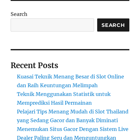
Search
SEARCH
Recent Posts
Kuasai Teknik Menang Besar di Slot Online
dan Raih Keuntungan Melimpah
Teknik Menggunakan Statistik untuk
Memprediksi Hasil Permainan
Pelajari Tips Menang Mudah di Slot Thailand
yang Sedang Gacor dan Banyak Diminati
Menemukan Situs Gacor Dengan Sistem Live
Dealer Paling Seru dan Menguntungkan