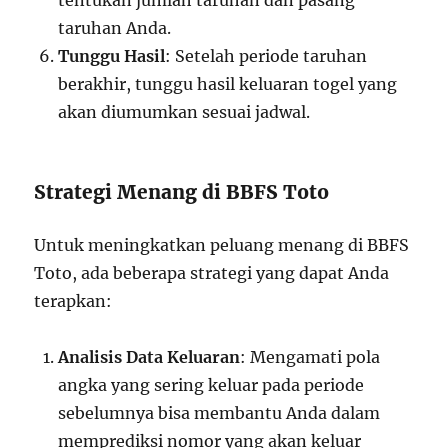
tentukan jumlah taruhan dan pasang
taruhan Anda.
Tunggu Hasil
: Setelah periode taruhan
berakhir, tunggu hasil keluaran togel yang
akan diumumkan sesuai jadwal.
Strategi Menang di BBFS Toto
Untuk meningkatkan peluang menang di BBFS
Toto, ada beberapa strategi yang dapat Anda
terapkan:
Analisis Data Keluaran
: Mengamati pola
angka yang sering keluar pada periode
sebelumnya bisa membantu Anda dalam
memprediksi nomor yang akan keluar