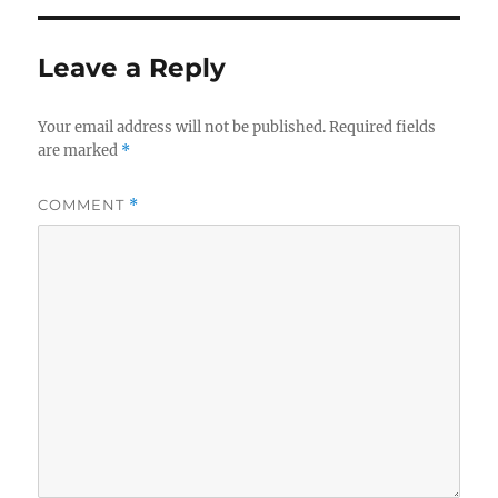
Leave a Reply
Your email address will not be published.
Required fields
are marked
*
COMMENT
*