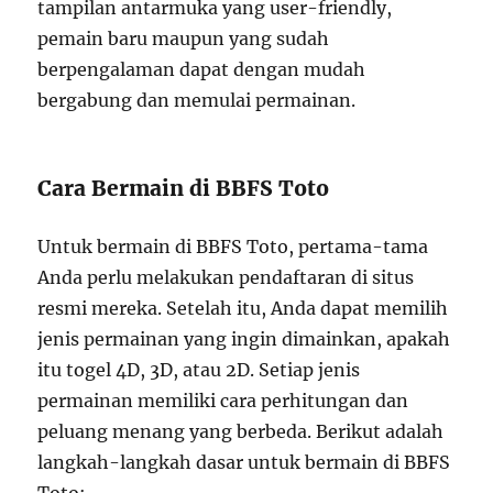
tampilan antarmuka yang user-friendly,
pemain baru maupun yang sudah
berpengalaman dapat dengan mudah
bergabung dan memulai permainan.
Cara Bermain di BBFS Toto
Untuk bermain di BBFS Toto, pertama-tama
Anda perlu melakukan pendaftaran di situs
resmi mereka. Setelah itu, Anda dapat memilih
jenis permainan yang ingin dimainkan, apakah
itu togel 4D, 3D, atau 2D. Setiap jenis
permainan memiliki cara perhitungan dan
peluang menang yang berbeda. Berikut adalah
langkah-langkah dasar untuk bermain di BBFS