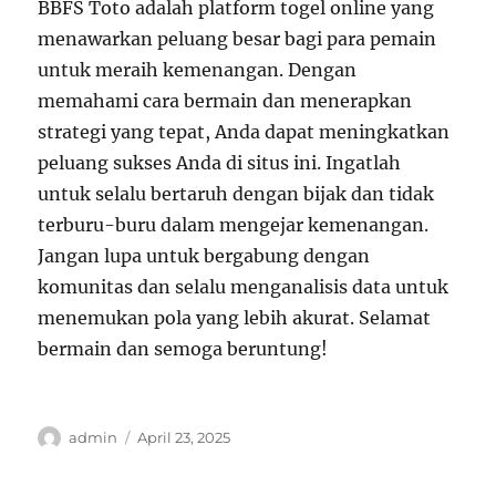
BBFS Toto adalah platform togel online yang
menawarkan peluang besar bagi para pemain
untuk meraih kemenangan. Dengan
memahami cara bermain dan menerapkan
strategi yang tepat, Anda dapat meningkatkan
peluang sukses Anda di situs ini. Ingatlah
untuk selalu bertaruh dengan bijak dan tidak
terburu-buru dalam mengejar kemenangan.
Jangan lupa untuk bergabung dengan
komunitas dan selalu menganalisis data untuk
menemukan pola yang lebih akurat. Selamat
bermain dan semoga beruntung!
Author
Posted
admin
April 23, 2025
on