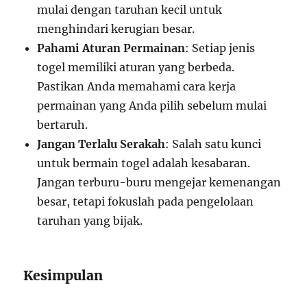
mulai dengan taruhan kecil untuk
menghindari kerugian besar.
Pahami Aturan Permainan
: Setiap jenis
togel memiliki aturan yang berbeda.
Pastikan Anda memahami cara kerja
permainan yang Anda pilih sebelum mulai
bertaruh.
Jangan Terlalu Serakah
: Salah satu kunci
untuk bermain togel adalah kesabaran.
Jangan terburu-buru mengejar kemenangan
besar, tetapi fokuslah pada pengelolaan
taruhan yang bijak.
Kesimpulan