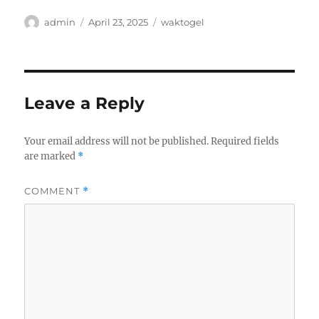
Author
Posted
Tags
admin
April 23, 2025
waktogel
on
Leave a Reply
Your email address will not be published.
Required fields
are marked
*
COMMENT
*