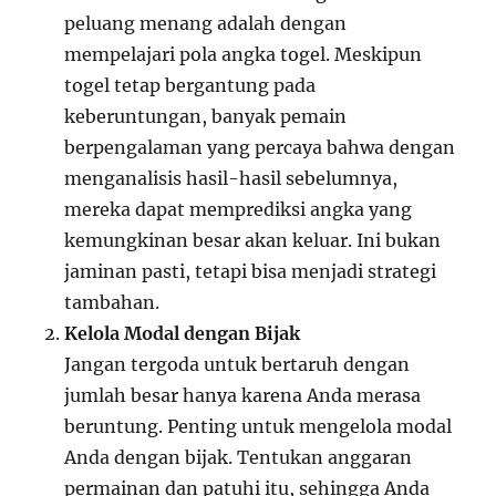
peluang menang adalah dengan
mempelajari pola angka togel. Meskipun
togel tetap bergantung pada
keberuntungan, banyak pemain
berpengalaman yang percaya bahwa dengan
menganalisis hasil-hasil sebelumnya,
mereka dapat memprediksi angka yang
kemungkinan besar akan keluar. Ini bukan
jaminan pasti, tetapi bisa menjadi strategi
tambahan.
Kelola Modal dengan Bijak
Jangan tergoda untuk bertaruh dengan
jumlah besar hanya karena Anda merasa
beruntung. Penting untuk mengelola modal
Anda dengan bijak. Tentukan anggaran
permainan dan patuhi itu, sehingga Anda