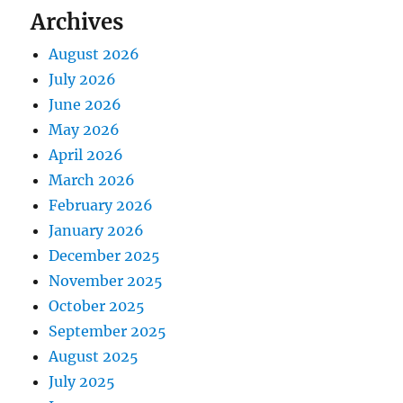
Archives
August 2026
July 2026
June 2026
May 2026
April 2026
March 2026
February 2026
January 2026
December 2025
November 2025
October 2025
September 2025
August 2025
July 2025