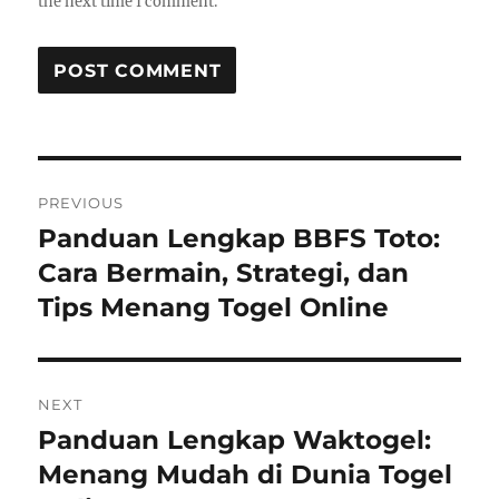
the next time I comment.
Post
PREVIOUS
navigation
Panduan Lengkap BBFS Toto:
Previous
post:
Cara Bermain, Strategi, dan
Tips Menang Togel Online
NEXT
Panduan Lengkap Waktogel:
Next
post:
Menang Mudah di Dunia Togel