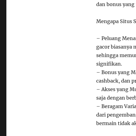
dan bonus yang
Mengapa Situs S
– Peluang Mena
gacor biasanya m
sehingga memu
signifikan.
– Bonus yang Me
cashback, dan p
– Akses yang Mu
saja dengan ber
– Beragam Varia
dari pengemban
bermain tidak 