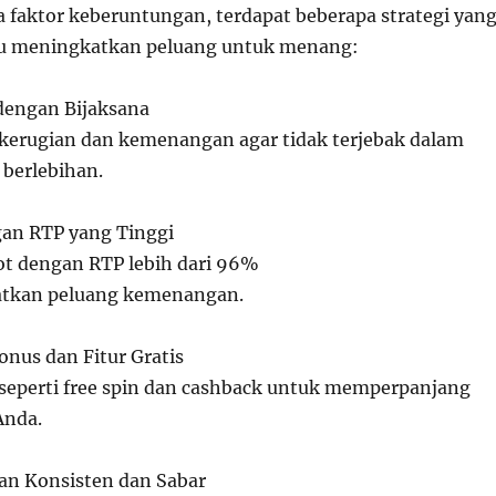
 faktor keberuntungan, terdapat beberapa strategi yan
 meningkatkan peluang untuk menang:
dengan Bijaksana
kerugian dan kemenangan agar tidak terjebak dalam
berlebihan.
ngan RTP yang Tinggi
lot dengan RTP lebih dari 96%
tkan peluang kemenangan.
nus dan Fitur Gratis
eperti free spin dan cashback untuk memperpanjang
Anda.
an Konsisten dan Sabar