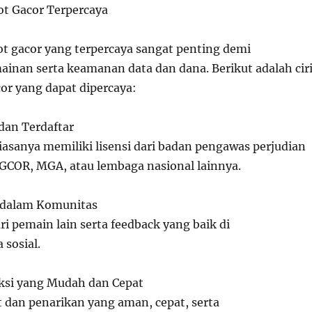
Slot Gacor Terpercaya
ot gacor yang terpercaya sangat penting demi
ainan serta keamanan data dan dana. Berikut adalah cir
acor yang dapat dipercaya:
 dan Terdaftar
iasanya memiliki lisensi dari badan pengawas perjudian
AGCOR, MGA, atau lembaga nasional lainnya.
k dalam Komunitas
ari pemain lain serta feedback yang baik di
 sosial.
aksi yang Mudah dan Cepat
t dan penarikan yang aman, cepat, serta