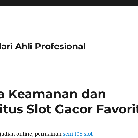
ri Ahli Profesional
ra Keamanan dan
tus Slot Gacor Favori
judian online, permainan
seni 108 slot