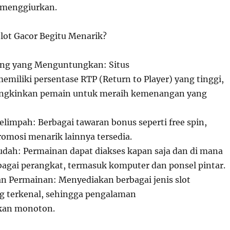
 menggiurkan.
lot Gacor Begitu Menarik?
ng yang Menguntungkan: Situs
emiliki persentase RTP (Return to Player) yang tinggi,
ngkinkan pemain untuk meraih kemenangan yang
limpah: Berbagai tawaran bonus seperti free spin,
romosi menarik lainnya tersedia.
dah: Permainan dapat diakses kapan saja dan di mana
bagai perangkat, termasuk komputer dan ponsel pintar.
n Permainan: Menyediakan berbagai jenis slot
g terkenal, sehingga pengalaman
akan monoton.