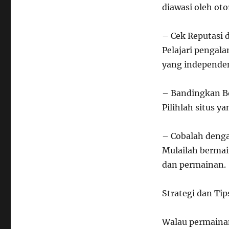
diawasi oleh ot
– Cek Reputasi 
Pelajari pengal
yang independe
– Bandingkan B
Pilihlah situs y
– Cobalah denga
Mulailah bermai
dan permainan.
Strategi dan Tip
Walau permainan