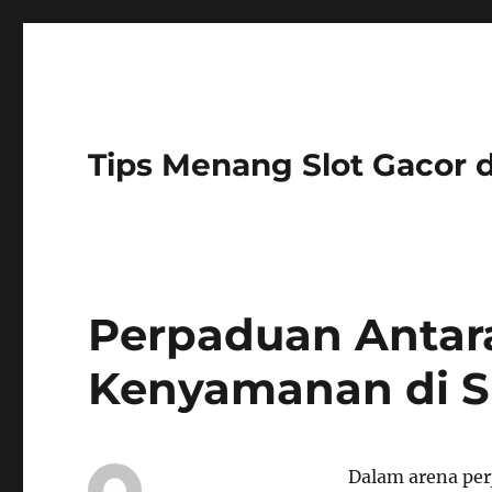
Tips Menang Slot Gacor da
Perpaduan Anta
Kenyamanan di Si
Dalam arena per