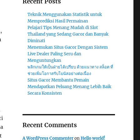
Recent Posts
Teknik Menggunakan Statistik untuk
Memprediksi Hasil Permainan
Pelajari Tips Menang Mudah di Slot
,
Thailand yang Sedang Gacor dan Banyak
n
Diminati
Menemukan Situs Gacor Dengan Sistem
Live Dealer Paling Seru dan
Menguntungkan
พลิกเกมให้เป็นฝ่ายได้เปรียบ ด้วยแนวทาง สล็อต ที่
ช่วยเพิ่มโอกาสรับโบนัสอย่างต่อเนื่อง
Situs Gacor Membantu Pemain
Mendapatkan Peluang Menang Lebih Baik
Secara Konsisten
a
ti
Recent Comments
na
t
A WordPress Commenter
on
Hello world!