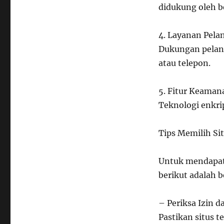
didukung oleh 
4. Layanan Pela
Dukungan pelang
atau telepon.
5. Fitur Keaman
Teknologi enkri
Tips Memilih Si
Untuk mendapat
berikut adalah b
– Periksa Izin d
Pastikan situs t