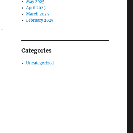
May 2025
April 2025
March 2025
February 2025
i-
Categories
Uncategorized