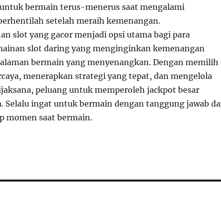
 untuk bermain terus-menerus saat mengalami
berhentilah setelah meraih kemenangan.
n slot yang gacor menjadi opsi utama bagi para
ainan slot daring yang menginginkan kemenangan
ngalaman bermain yang menyenangkan. Dengan memilih
ercaya, menerapkan strategi yang tepat, dan mengelola
jaksana, peluang untuk memperoleh jackpot besar
. Selalu ingat untuk bermain dengan tanggung jawab d
ap momen saat bermain.