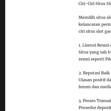
Ciri-Ciri Situs 
Memilih situs sl
kelancaran perm
ciri situs slot g
1. Lisensi Resmi
Situs yang sah b
resmi seperti P
2. Reputasi Bai
Ulasan positif d
forum dan media
3. Proses Trans
Prosedur deposi