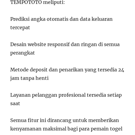
TEMPOTOTO meliputi:
Prediksi angka otomatis dan data keluaran
tercepat
Desain website responsif dan ringan di semua
perangkat
Metode deposit dan penarikan yang tersedia 24
jam tanpa henti
Layanan pelanggan profesional tersedia setiap
saat
Semua fitur ini dirancang untuk memberikan
kenyamanan maksimal bagi para pemain togel