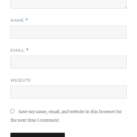
NAME
*
EMAIL
*
WEBSITE
Save my name, email, and website in this browser for
the next time I comment.