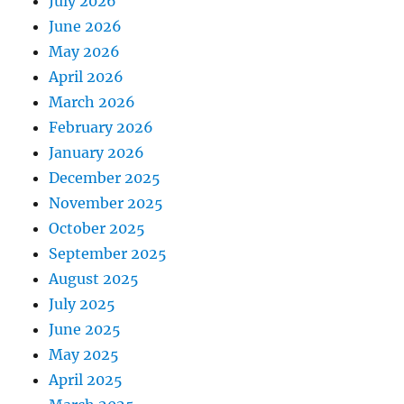
July 2026
June 2026
May 2026
April 2026
March 2026
February 2026
January 2026
December 2025
November 2025
October 2025
September 2025
August 2025
July 2025
June 2025
May 2025
April 2025