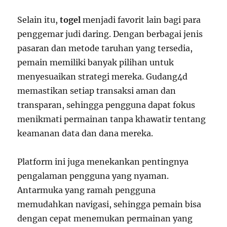
Selain itu,
togel
menjadi favorit lain bagi para
penggemar judi daring. Dengan berbagai jenis
pasaran dan metode taruhan yang tersedia,
pemain memiliki banyak pilihan untuk
menyesuaikan strategi mereka. Gudang4d
memastikan setiap transaksi aman dan
transparan, sehingga pengguna dapat fokus
menikmati permainan tanpa khawatir tentang
keamanan data dan dana mereka.
Platform ini juga menekankan pentingnya
pengalaman pengguna yang nyaman.
Antarmuka yang ramah pengguna
memudahkan navigasi, sehingga pemain bisa
dengan cepat menemukan permainan yang