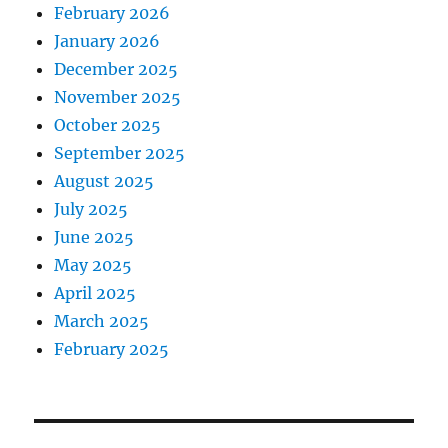
February 2026
January 2026
December 2025
November 2025
October 2025
September 2025
August 2025
July 2025
June 2025
May 2025
April 2025
March 2025
February 2025