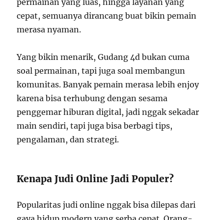
permainan yang luas, hingga layanan yang
cepat, semuanya dirancang buat bikin pemain
merasa nyaman.
Yang bikin menarik, Gudang 4d bukan cuma
soal permainan, tapi juga soal membangun
komunitas. Banyak pemain merasa lebih enjoy
karena bisa terhubung dengan sesama
penggemar hiburan digital, jadi nggak sekadar
main sendiri, tapi juga bisa berbagi tips,
pengalaman, dan strategi.
Kenapa Judi Online Jadi Populer?
Popularitas judi online nggak bisa dilepas dari
gaya hidup modern yang serba cepat. Orang-