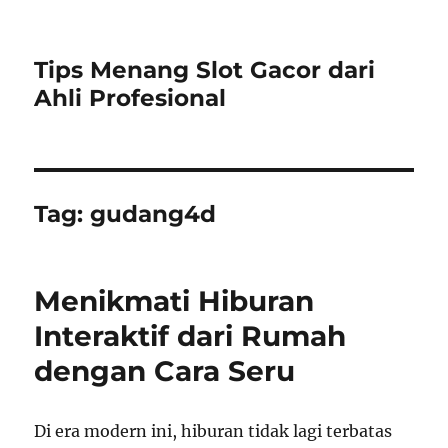
Tips Menang Slot Gacor dari
Ahli Profesional
Tag:
gudang4d
Menikmati Hiburan
Interaktif dari Rumah
dengan Cara Seru
Di era modern ini, hiburan tidak lagi terbatas