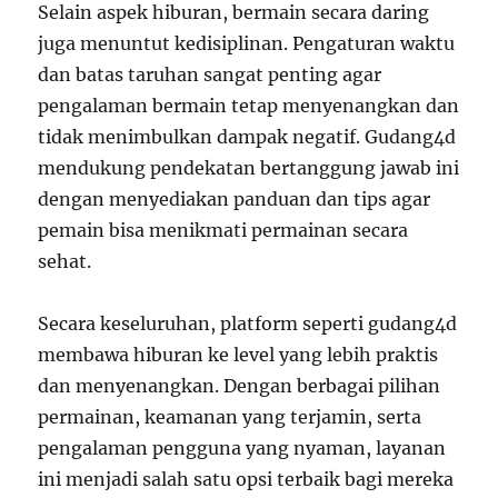
Selain aspek hiburan, bermain secara daring
juga menuntut kedisiplinan. Pengaturan waktu
dan batas taruhan sangat penting agar
pengalaman bermain tetap menyenangkan dan
tidak menimbulkan dampak negatif. Gudang4d
mendukung pendekatan bertanggung jawab ini
dengan menyediakan panduan dan tips agar
pemain bisa menikmati permainan secara
sehat.
Secara keseluruhan, platform seperti gudang4d
membawa hiburan ke level yang lebih praktis
dan menyenangkan. Dengan berbagai pilihan
permainan, keamanan yang terjamin, serta
pengalaman pengguna yang nyaman, layanan
ini menjadi salah satu opsi terbaik bagi mereka