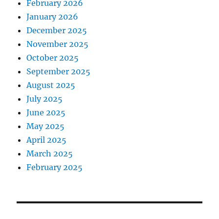
February 2026
January 2026
December 2025
November 2025
October 2025
September 2025
August 2025
July 2025
June 2025
May 2025
April 2025
March 2025
February 2025