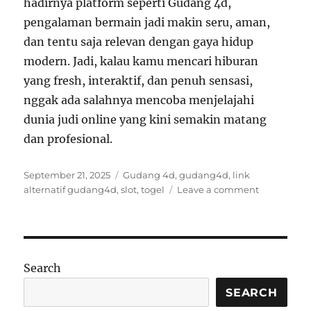
hadirnya platform seperti Gudang 4d,
pengalaman bermain jadi makin seru, aman,
dan tentu saja relevan dengan gaya hidup
modern. Jadi, kalau kamu mencari hiburan
yang fresh, interaktif, dan penuh sensasi,
nggak ada salahnya mencoba menjelajahi
dunia judi online yang kini semakin matang
dan profesional.
Posted
Tags
September 21, 2025
Gudang 4d
,
gudang4d
,
link
on
on
alternatif gudang4d
,
slot
,
togel
Leave a comment
Menikmati
Sensasi
Digital
dengan
Platform
Search
Hiburan
Modern
SEARCH