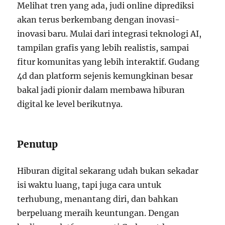
Melihat tren yang ada, judi online diprediksi
akan terus berkembang dengan inovasi-
inovasi baru. Mulai dari integrasi teknologi AI,
tampilan grafis yang lebih realistis, sampai
fitur komunitas yang lebih interaktif. Gudang
4d dan platform sejenis kemungkinan besar
bakal jadi pionir dalam membawa hiburan
digital ke level berikutnya.
Penutup
Hiburan digital sekarang udah bukan sekadar
isi waktu luang, tapi juga cara untuk
terhubung, menantang diri, dan bahkan
berpeluang meraih keuntungan. Dengan