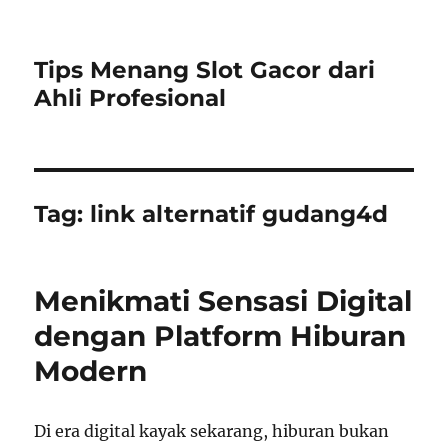
Tips Menang Slot Gacor dari
Ahli Profesional
Tag:
link alternatif gudang4d
Menikmati Sensasi Digital
dengan Platform Hiburan
Modern
Di era digital kayak sekarang, hiburan bukan