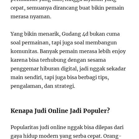
cepat, semuanya dirancang buat bikin pemain
merasa nyaman.
Yang bikin menarik, Gudang 4d bukan cuma
soal permainan, tapi juga soal membangun
komunitas. Banyak pemain merasa lebih enjoy
karena bisa terhubung dengan sesama
penggemar hiburan digital, jadi nggak sekadar
main sendiri, tapi juga bisa berbagi tips,
pengalaman, dan strategi.
Kenapa Judi Online Jadi Populer?
Popularitas judi online nggak bisa dilepas dari
gaya hidup modern yang serba cepat. Orang-