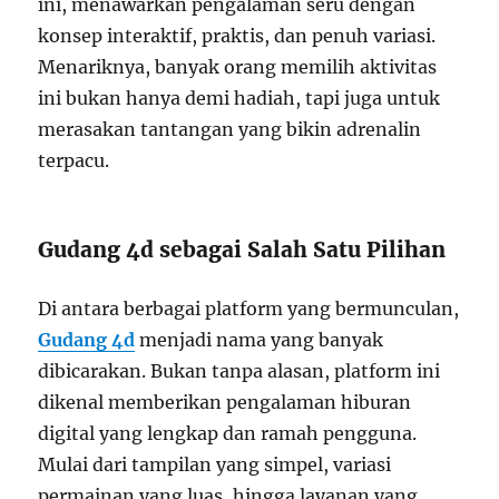
ini, menawarkan pengalaman seru dengan
konsep interaktif, praktis, dan penuh variasi.
Menariknya, banyak orang memilih aktivitas
ini bukan hanya demi hadiah, tapi juga untuk
merasakan tantangan yang bikin adrenalin
terpacu.
Gudang 4d sebagai Salah Satu Pilihan
Di antara berbagai platform yang bermunculan,
Gudang 4d
menjadi nama yang banyak
dibicarakan. Bukan tanpa alasan, platform ini
dikenal memberikan pengalaman hiburan
digital yang lengkap dan ramah pengguna.
Mulai dari tampilan yang simpel, variasi
permainan yang luas, hingga layanan yang