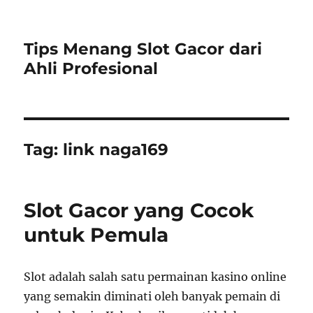
Tips Menang Slot Gacor dari
Ahli Profesional
Tag:
link naga169
Slot Gacor yang Cocok
untuk Pemula
Slot adalah salah satu permainan kasino online
yang semakin diminati oleh banyak pemain di