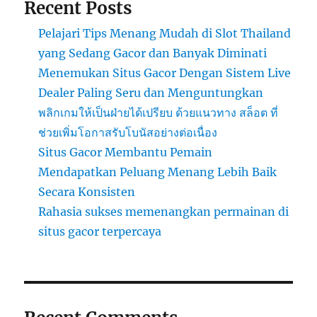
Recent Posts
Pelajari Tips Menang Mudah di Slot Thailand
yang Sedang Gacor dan Banyak Diminati
Menemukan Situs Gacor Dengan Sistem Live
Dealer Paling Seru dan Menguntungkan
พลิกเกมให้เป็นฝ่ายได้เปรียบ ด้วยแนวทาง สล็อต ที่
ช่วยเพิ่มโอกาสรับโบนัสอย่างต่อเนื่อง
Situs Gacor Membantu Pemain
Mendapatkan Peluang Menang Lebih Baik
Secara Konsisten
Rahasia sukses memenangkan permainan di
situs gacor terpercaya