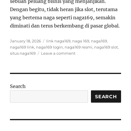
sebuah peluang bisnis yang menjanjikan.
Dengan begitu, tidak heran jika slot, terutama
yang bertema naga seperti naga169, semakin
diminati dan terus berkembang di pasar global.
Posted
Tags
January 18, 2026
link naga169
,
naga 169
,
naga169
,
on
naga169 link
,
naga169 login
,
naga169 resmi
,
naga169 slot
,
on
situs naga169
Leave a comment
Slot
Gacor
yang
Cocok
untuk
Search
Pemula
SEARCH