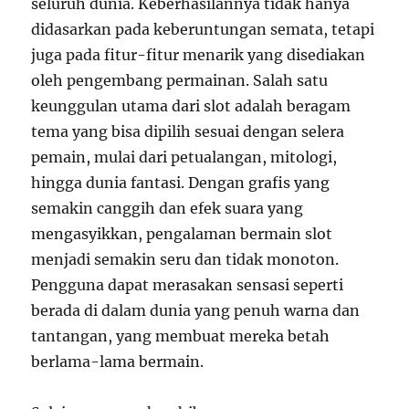
seluruh dunia. Keberhasilannya tidak hanya
didasarkan pada keberuntungan semata, tetapi
juga pada fitur-fitur menarik yang disediakan
oleh pengembang permainan. Salah satu
keunggulan utama dari slot adalah beragam
tema yang bisa dipilih sesuai dengan selera
pemain, mulai dari petualangan, mitologi,
hingga dunia fantasi. Dengan grafis yang
semakin canggih dan efek suara yang
mengasyikkan, pengalaman bermain slot
menjadi semakin seru dan tidak monoton.
Pengguna dapat merasakan sensasi seperti
berada di dalam dunia yang penuh warna dan
tantangan, yang membuat mereka betah
berlama-lama bermain.