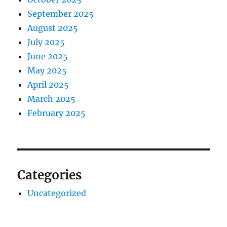
September 2025
August 2025
July 2025
June 2025
May 2025
April 2025
March 2025
February 2025
Categories
Uncategorized