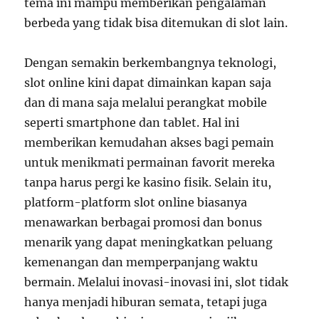
tema ini mampu memberikan pengalaman
berbeda yang tidak bisa ditemukan di slot lain.
Dengan semakin berkembangnya teknologi,
slot online kini dapat dimainkan kapan saja
dan di mana saja melalui perangkat mobile
seperti smartphone dan tablet. Hal ini
memberikan kemudahan akses bagi pemain
untuk menikmati permainan favorit mereka
tanpa harus pergi ke kasino fisik. Selain itu,
platform-platform slot online biasanya
menawarkan berbagai promosi dan bonus
menarik yang dapat meningkatkan peluang
kemenangan dan memperpanjang waktu
bermain. Melalui inovasi-inovasi ini, slot tidak
hanya menjadi hiburan semata, tetapi juga