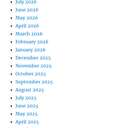
July 2026
June 2026
May 2026
April 2026
March 2026
February 2026
January 2026
December 2025
November 2025
October 2025
September 2025
August 2025
July 2025
June 2025
May 2025
April 2025