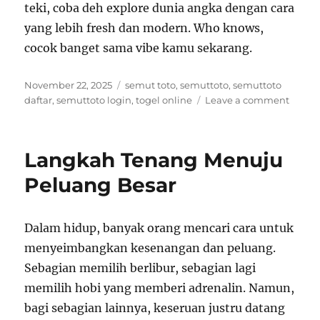
teki, coba deh explore dunia angka dengan cara
yang lebih fresh dan modern. Who knows,
cocok banget sama vibe kamu sekarang.
Posted
Tags
November 22, 2025
semut toto
,
semuttoto
,
semuttoto
on
on
daftar
,
semuttoto login
,
togel online
Leave a comment
Ngera
Angka
Ala
Langkah Tenang Menuju
Anak
Zama
Peluang Besar
Now
Biar
Makin
Dalam hidup, banyak orang mencari cara untuk
Seru
menyeimbangkan kesenangan dan peluang.
Sebagian memilih berlibur, sebagian lagi
memilih hobi yang memberi adrenalin. Namun,
bagi sebagian lainnya, keseruan justru datang