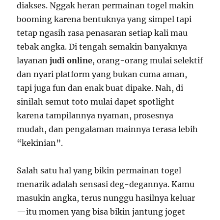
diakses. Nggak heran permainan togel makin
booming karena bentuknya yang simpel tapi
tetap ngasih rasa penasaran setiap kali mau
tebak angka. Di tengah semakin banyaknya
layanan
judi online
, orang-orang mulai selektif
dan nyari platform yang bukan cuma aman,
tapi juga fun dan enak buat dipake. Nah, di
sinilah semut toto mulai dapet spotlight
karena tampilannya nyaman, prosesnya
mudah, dan pengalaman mainnya terasa lebih
“kekinian”.
Salah satu hal yang bikin permainan togel
menarik adalah sensasi deg-degannya. Kamu
masukin angka, terus nunggu hasilnya keluar
—itu momen yang bisa bikin jantung joget