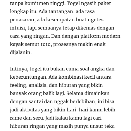
tanpa komitmen tinggi. Togel ngasih paket
lengkap itu. Ada tantangan, ada rasa
penasaran, ada kesempatan buat ngetes
intuisi, tapi semuanya tetap dikemas dengan
cara yang ringan. Dan dengan platform modern
kayak semut toto, prosesnya makin enak
dijalanin.
Intinya, togel itu bukan cuma soal angka dan
keberuntungan. Ada kombinasi kecil antara
feeling, analisis, dan hiburan yang bikin
banyak orang balik lagi. Selama dimainkan
dengan santai dan nggak berlebihan, ini bisa
jadi aktivitas yang bikin hari-hari kamu lebih
rame dan seru. Jadi kalau kamu lagi cari
hiburan ringan yang masih punya unsur teka-