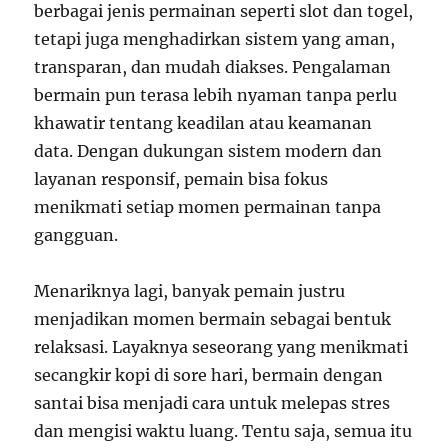
berbagai jenis permainan seperti slot dan togel,
tetapi juga menghadirkan sistem yang aman,
transparan, dan mudah diakses. Pengalaman
bermain pun terasa lebih nyaman tanpa perlu
khawatir tentang keadilan atau keamanan
data. Dengan dukungan sistem modern dan
layanan responsif, pemain bisa fokus
menikmati setiap momen permainan tanpa
gangguan.
Menariknya lagi, banyak pemain justru
menjadikan momen bermain sebagai bentuk
relaksasi. Layaknya seseorang yang menikmati
secangkir kopi di sore hari, bermain dengan
santai bisa menjadi cara untuk melepas stres
dan mengisi waktu luang. Tentu saja, semua itu