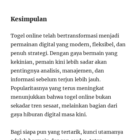
Kesimpulan
Togel online telah bertransformasi menjadi
permainan digital yang modern, fleksibel, dan
penuh strategi. Dengan gaya bermain yang
kekinian, pemain kini lebih sadar akan
pentingnya analisis, manajemen, dan
informasi sebelum terjun lebih jauh.
Popularitasnya yang terus meningkat
menunjukkan bahwa togel online bukan
sekadar tren sesaat, melainkan bagian dari
gaya hiburan digital masa kini.
Bagi siapa pun yang tertarik, kunci utamanya