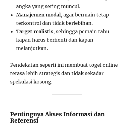
angka yang sering muncul.
Manajemen modal
, agar bermain tetap
terkontrol dan tidak berlebihan.
Target realistis
, sehingga pemain tahu
kapan harus berhenti dan kapan
melanjutkan.
Pendekatan seperti ini membuat togel online
terasa lebih strategis dan tidak sekadar
spekulasi kosong.
Pentingnya Akses Informasi dan
Referensi