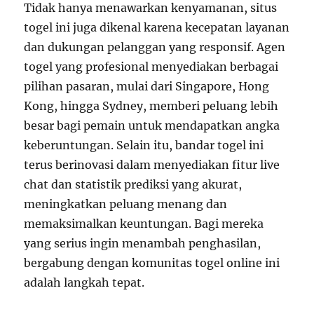
Tidak hanya menawarkan kenyamanan, situs
togel ini juga dikenal karena kecepatan layanan
dan dukungan pelanggan yang responsif. Agen
togel yang profesional menyediakan berbagai
pilihan pasaran, mulai dari Singapore, Hong
Kong, hingga Sydney, memberi peluang lebih
besar bagi pemain untuk mendapatkan angka
keberuntungan. Selain itu, bandar togel ini
terus berinovasi dalam menyediakan fitur live
chat dan statistik prediksi yang akurat,
meningkatkan peluang menang dan
memaksimalkan keuntungan. Bagi mereka
yang serius ingin menambah penghasilan,
bergabung dengan komunitas togel online ini
adalah langkah tepat.