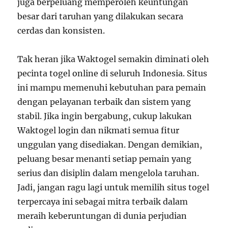
juga berpeluang memperoleh keuntungan
besar dari taruhan yang dilakukan secara
cerdas dan konsisten.
Tak heran jika Waktogel semakin diminati oleh
pecinta togel online di seluruh Indonesia. Situs
ini mampu memenuhi kebutuhan para pemain
dengan pelayanan terbaik dan sistem yang
stabil. Jika ingin bergabung, cukup lakukan
Waktogel login dan nikmati semua fitur
unggulan yang disediakan. Dengan demikian,
peluang besar menanti setiap pemain yang
serius dan disiplin dalam mengelola taruhan.
Jadi, jangan ragu lagi untuk memilih situs togel
terpercaya ini sebagai mitra terbaik dalam
meraih keberuntungan di dunia perjudian