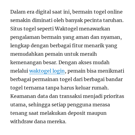
Logika
dan
Dalam era digital saat ini, bermain togel online
Analisa
semakin diminati oleh banyak pecinta taruhan.
Situs togel seperti Waktogel menawarkan
pengalaman bermain yang aman dan nyaman,
lengkap dengan berbagai fitur menarik yang
memudahkan pemain untuk meraih
kemenangan besar. Dengan akses mudah
melalui
waktogel login
, pemain bisa menikmati
berbagai permainan togel dari berbagai bandar
togel ternama tanpa harus keluar rumah.
Keamanan data dan transaksi menjadi prioritas
utama, sehingga setiap pengguna merasa
tenang saat melakukan deposit maupun
withdraw dana mereka.