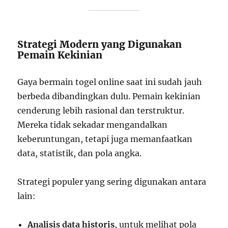
Strategi Modern yang Digunakan
Pemain Kekinian
Gaya bermain togel online saat ini sudah jauh
berbeda dibandingkan dulu. Pemain kekinian
cenderung lebih rasional dan terstruktur.
Mereka tidak sekadar mengandalkan
keberuntungan, tetapi juga memanfaatkan
data, statistik, dan pola angka.
Strategi populer yang sering digunakan antara
lain:
Analisis data historis
, untuk melihat pola