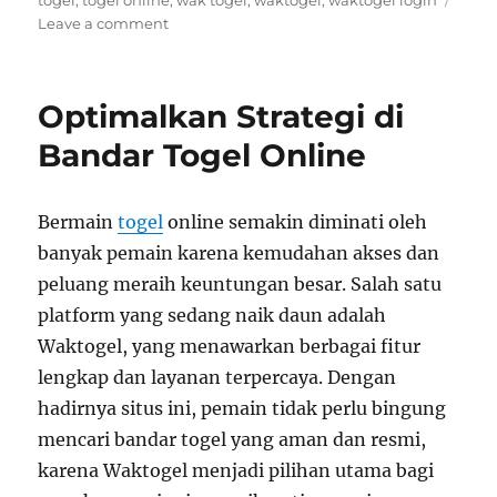
togel
,
togel online
,
wak togel
,
waktogel
,
waktogel login
on
Leave a comment
Panduan
Modern
Menang
Optimalkan Strategi di
Stabil
di
Bandar Togel Online
Togel
Bermain
togel
online semakin diminati oleh
banyak pemain karena kemudahan akses dan
peluang meraih keuntungan besar. Salah satu
platform yang sedang naik daun adalah
Waktogel, yang menawarkan berbagai fitur
lengkap dan layanan terpercaya. Dengan
hadirnya situs ini, pemain tidak perlu bingung
mencari bandar togel yang aman dan resmi,
karena Waktogel menjadi pilihan utama bagi