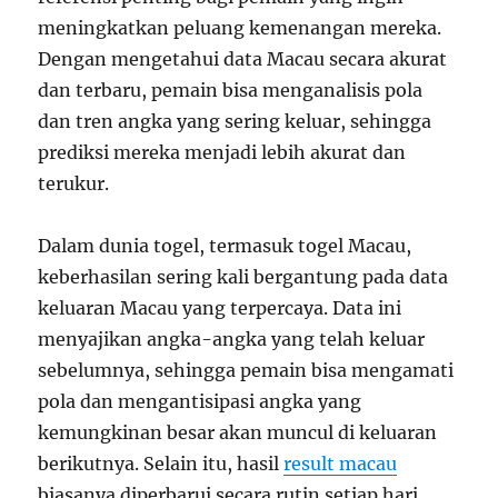
meningkatkan peluang kemenangan mereka.
Dengan mengetahui data Macau secara akurat
dan terbaru, pemain bisa menganalisis pola
dan tren angka yang sering keluar, sehingga
prediksi mereka menjadi lebih akurat dan
terukur.
Dalam dunia togel, termasuk togel Macau,
keberhasilan sering kali bergantung pada data
keluaran Macau yang terpercaya. Data ini
menyajikan angka-angka yang telah keluar
sebelumnya, sehingga pemain bisa mengamati
pola dan mengantisipasi angka yang
kemungkinan besar akan muncul di keluaran
berikutnya. Selain itu, hasil
result macau
biasanya diperbarui secara rutin setiap hari,