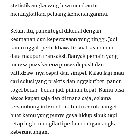
statistik angka yang bisa membantu
meningkatkan peluang kemenanganmu.
Selain itu, panentogel dikenal dengan
keamanan dan kepercayaan yang tinggi. Jadi,
kamu nggak perlu khawatir soal keamanan
data maupun transaksi. Banyak pemain yang
merasa puas karena proses deposit dan
withdraw-nya cepat dan simpel. Kalau lagi mau
cari solusi yang praktis dan nggak ribet, panen
togel benar-benar jadi pilihan tepat. Kamu bisa
akses kapan saja dan di mana saja, selama
tersambung internet. Ini tentu cocok banget
buat kamu yang punya gaya hidup sibuk tapi
tetap ingin mengikuti perkembangan angka
keberuntungan.