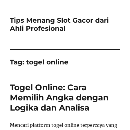
Tips Menang Slot Gacor dari
Ahli Profesional
Tag:
togel online
Togel Online: Cara
Memilih Angka dengan
Logika dan Analisa
Mencari platform togel online terpercaya yang