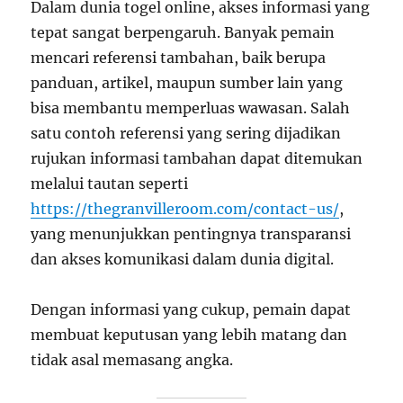
Dalam dunia togel online, akses informasi yang
tepat sangat berpengaruh. Banyak pemain
mencari referensi tambahan, baik berupa
panduan, artikel, maupun sumber lain yang
bisa membantu memperluas wawasan. Salah
satu contoh referensi yang sering dijadikan
rujukan informasi tambahan dapat ditemukan
melalui tautan seperti
https://thegranvilleroom.com/contact-us/
,
yang menunjukkan pentingnya transparansi
dan akses komunikasi dalam dunia digital.
Dengan informasi yang cukup, pemain dapat
membuat keputusan yang lebih matang dan
tidak asal memasang angka.