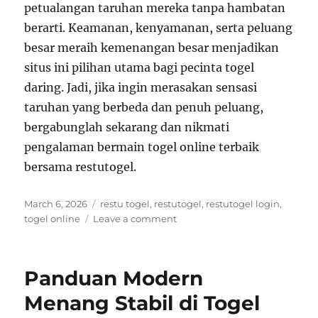
petualangan taruhan mereka tanpa hambatan
berarti. Keamanan, kenyamanan, serta peluang
besar meraih kemenangan besar menjadikan
situs ini pilihan utama bagi pecinta togel
daring. Jadi, jika ingin merasakan sensasi
taruhan yang berbeda dan penuh peluang,
bergabunglah sekarang dan nikmati
pengalaman bermain togel online terbaik
bersama restutogel.
Posted
Tags
March 6, 2026
restu togel
,
restutogel
,
restutogel login
,
on
on
togel online
Leave a comment
Togel
Online:
Cara
Panduan Modern
Memilih
Angka
Menang Stabil di Togel
dengan