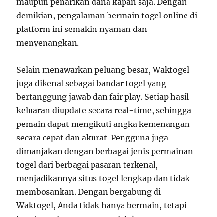
maupun penarikan dana kapan saja. Dengan
demikian, pengalaman bermain togel online di
platform ini semakin nyaman dan
menyenangkan.
Selain menawarkan peluang besar, Waktogel
juga dikenal sebagai bandar togel yang
bertanggung jawab dan fair play. Setiap hasil
keluaran diupdate secara real-time, sehingga
pemain dapat mengikuti angka kemenangan
secara cepat dan akurat. Pengguna juga
dimanjakan dengan berbagai jenis permainan
togel dari berbagai pasaran terkenal,
menjadikannya situs togel lengkap dan tidak
membosankan. Dengan bergabung di
Waktogel, Anda tidak hanya bermain, tetapi