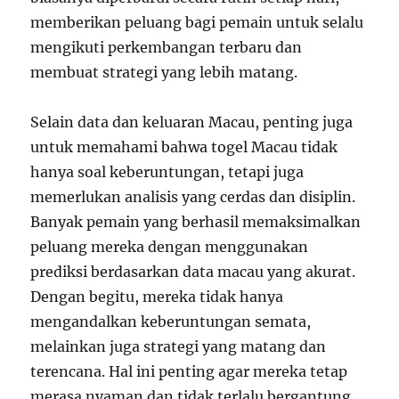
memberikan peluang bagi pemain untuk selalu
mengikuti perkembangan terbaru dan
membuat strategi yang lebih matang.
Selain data dan keluaran Macau, penting juga
untuk memahami bahwa togel Macau tidak
hanya soal keberuntungan, tetapi juga
memerlukan analisis yang cerdas dan disiplin.
Banyak pemain yang berhasil memaksimalkan
peluang mereka dengan menggunakan
prediksi berdasarkan data macau yang akurat.
Dengan begitu, mereka tidak hanya
mengandalkan keberuntungan semata,
melainkan juga strategi yang matang dan
terencana. Hal ini penting agar mereka tetap
merasa nyaman dan tidak terlalu bergantung