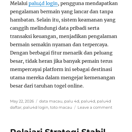
Melalui
palu4d login
, pengguna mendapatkan
pengalaman bermain yang lancar dan tanpa
hambatan. Selain itu, sistem keamanan yang
canggih melindungi data pribadi serta
transaksi keuangan, menjadikan pengalaman
bermain semakin nyaman dan terpercaya.
Dengan berbagai fitur menarik dan peluang
besar, tidak heran jika banyak pemain terus
mempercayai platform ini sebagai destinasi
utama mereka dalam mengejar kemenangan
besar dari taruhan togel online.
Posted
Tags
May 22, 2026
data macau
,
palu 4d
,
palu4d
,
palu4d
on
on
daftar
,
palu4d login
,
toto macau
Leave a comment
Maksimal
Permaina
Anda
dengan