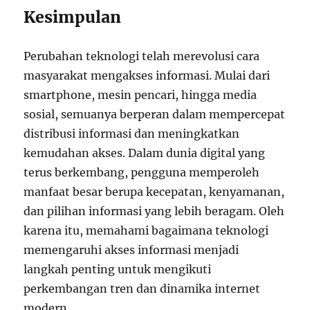
Kesimpulan
Perubahan teknologi telah merevolusi cara
masyarakat mengakses informasi. Mulai dari
smartphone, mesin pencari, hingga media
sosial, semuanya berperan dalam mempercepat
distribusi informasi dan meningkatkan
kemudahan akses. Dalam dunia digital yang
terus berkembang, pengguna memperoleh
manfaat besar berupa kecepatan, kenyamanan,
dan pilihan informasi yang lebih beragam. Oleh
karena itu, memahami bagaimana teknologi
memengaruhi akses informasi menjadi
langkah penting untuk mengikuti
perkembangan tren dan dinamika internet
modern.