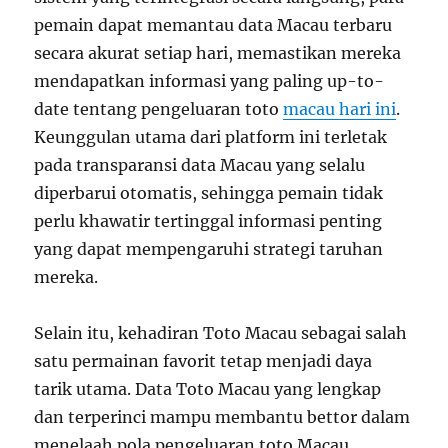
pemain dapat memantau data Macau terbaru
secara akurat setiap hari, memastikan mereka
mendapatkan informasi yang paling up-to-
date tentang pengeluaran toto
macau hari ini
.
Keunggulan utama dari platform ini terletak
pada transparansi data Macau yang selalu
diperbarui otomatis, sehingga pemain tidak
perlu khawatir tertinggal informasi penting
yang dapat mempengaruhi strategi taruhan
mereka.
Selain itu, kehadiran Toto Macau sebagai salah
satu permainan favorit tetap menjadi daya
tarik utama. Data Toto Macau yang lengkap
dan terperinci mampu membantu bettor dalam
menelaah pola pengeluaran toto Macau