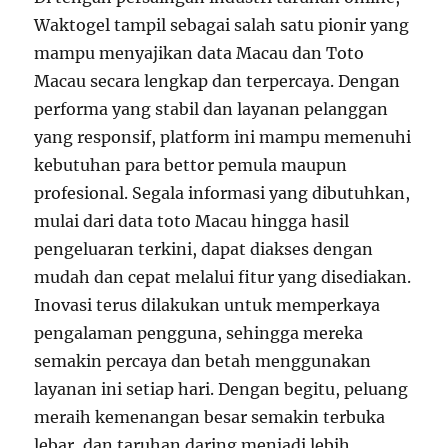
Waktogel tampil sebagai salah satu pionir yang
mampu menyajikan data Macau dan Toto
Macau secara lengkap dan terpercaya. Dengan
performa yang stabil dan layanan pelanggan
yang responsif, platform ini mampu memenuhi
kebutuhan para bettor pemula maupun
profesional. Segala informasi yang dibutuhkan,
mulai dari data toto Macau hingga hasil
pengeluaran terkini, dapat diakses dengan
mudah dan cepat melalui fitur yang disediakan.
Inovasi terus dilakukan untuk memperkaya
pengalaman pengguna, sehingga mereka
semakin percaya dan betah menggunakan
layanan ini setiap hari. Dengan begitu, peluang
meraih kemenangan besar semakin terbuka
lebar, dan taruhan daring menjadi lebih