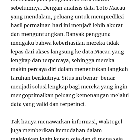
sebelumnya. Dengan analisis data Toto Macau
yang mendalam, peluang untuk memprediksi
hasil permainan hari ini menjadi lebih akurat
dan menguntungkan. Banyak pengguna
mengaku bahwa keberhasilan mereka tidak
lepas dari akses langsung ke data Macau yang
lengkap dan terpercaya, sehingga mereka
makin percaya diri dalam menentukan langkah
taruhan berikutnya. Situs ini benar-benar
menjadi solusi lengkap bagi mereka yang ingin
mengoptimalkan peluang kemenangan melalui
data yang valid dan terperinci.
Tak hanya menawarkan informasi, Waktogel
juga memberikan kemudahan dalam
melakukan login kapan saja dan di mana saja.