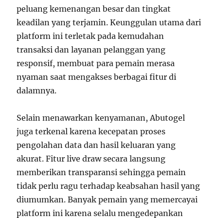
peluang kemenangan besar dan tingkat
keadilan yang terjamin. Keunggulan utama dari
platform ini terletak pada kemudahan
transaksi dan layanan pelanggan yang
responsif, membuat para pemain merasa
nyaman saat mengakses berbagai fitur di
dalamnya.
Selain menawarkan kenyamanan, Abutogel
juga terkenal karena kecepatan proses
pengolahan data dan hasil keluaran yang
akurat. Fitur live draw secara langsung
memberikan transparansi sehingga pemain
tidak perlu ragu terhadap keabsahan hasil yang
diumumkan. Banyak pemain yang memercayai
platform ini karena selalu mengedepankan