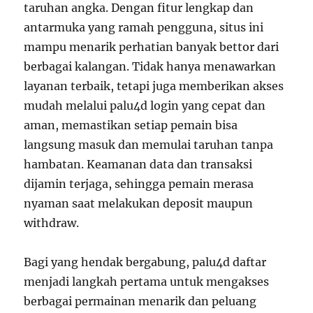
taruhan angka. Dengan fitur lengkap dan
antarmuka yang ramah pengguna, situs ini
mampu menarik perhatian banyak bettor dari
berbagai kalangan. Tidak hanya menawarkan
layanan terbaik, tetapi juga memberikan akses
mudah melalui palu4d login yang cepat dan
aman, memastikan setiap pemain bisa
langsung masuk dan memulai taruhan tanpa
hambatan. Keamanan data dan transaksi
dijamin terjaga, sehingga pemain merasa
nyaman saat melakukan deposit maupun
withdraw.
Bagi yang hendak bergabung, palu4d daftar
menjadi langkah pertama untuk mengakses
berbagai permainan menarik dan peluang