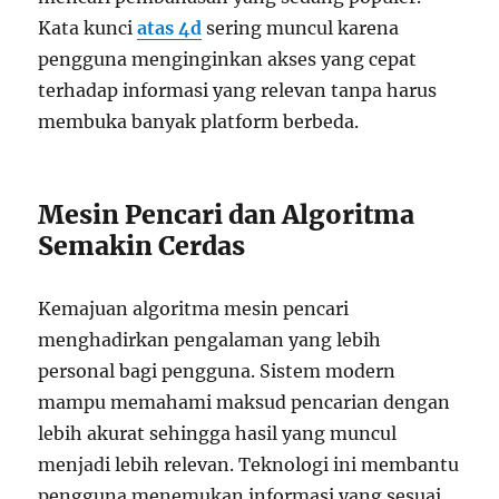
Kata kunci
atas 4d
sering muncul karena
pengguna menginginkan akses yang cepat
terhadap informasi yang relevan tanpa harus
membuka banyak platform berbeda.
Mesin Pencari dan Algoritma
Semakin Cerdas
Kemajuan algoritma mesin pencari
menghadirkan pengalaman yang lebih
personal bagi pengguna. Sistem modern
mampu memahami maksud pencarian dengan
lebih akurat sehingga hasil yang muncul
menjadi lebih relevan. Teknologi ini membantu
pengguna menemukan informasi yang sesuai