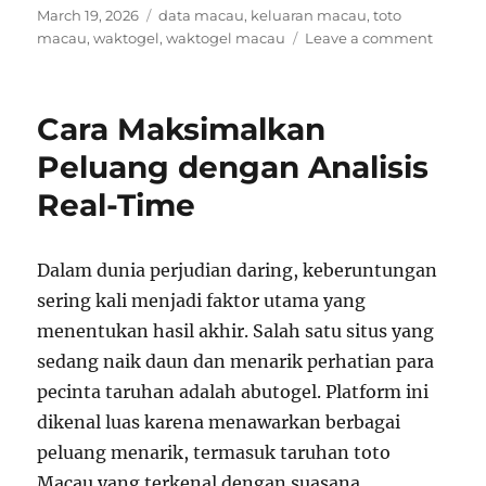
Posted
Tags
March 19, 2026
data macau
,
keluaran macau
,
toto
on
on
macau
,
waktogel
,
waktogel macau
Leave a comment
Temuk
Pola
Menan
Cara Maksimalkan
dari
Data
Peluang dengan Analisis
Macau
Real-Time
Terbar
Dalam dunia perjudian daring, keberuntungan
sering kali menjadi faktor utama yang
menentukan hasil akhir. Salah satu situs yang
sedang naik daun dan menarik perhatian para
pecinta taruhan adalah abutogel. Platform ini
dikenal luas karena menawarkan berbagai
peluang menarik, termasuk taruhan toto
Macau yang terkenal dengan suasana