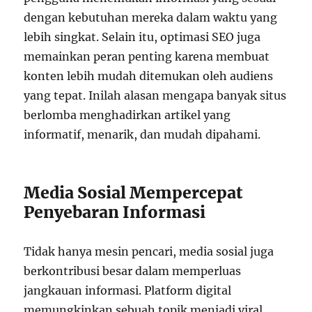
dengan kebutuhan mereka dalam waktu yang
lebih singkat. Selain itu, optimasi SEO juga
memainkan peran penting karena membuat
konten lebih mudah ditemukan oleh audiens
yang tepat. Inilah alasan mengapa banyak situs
berlomba menghadirkan artikel yang
informatif, menarik, dan mudah dipahami.
Media Sosial Mempercepat
Penyebaran Informasi
Tidak hanya mesin pencari, media sosial juga
berkontribusi besar dalam memperluas
jangkauan informasi. Platform digital
memungkinkan sebuah topik menjadi viral