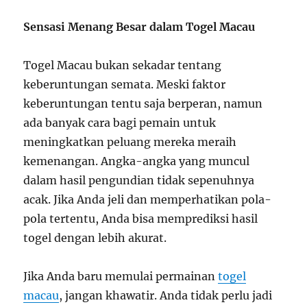
Sensasi Menang Besar dalam Togel Macau
Togel Macau bukan sekadar tentang
keberuntungan semata. Meski faktor
keberuntungan tentu saja berperan, namun
ada banyak cara bagi pemain untuk
meningkatkan peluang mereka meraih
kemenangan. Angka-angka yang muncul
dalam hasil pengundian tidak sepenuhnya
acak. Jika Anda jeli dan memperhatikan pola-
pola tertentu, Anda bisa memprediksi hasil
togel dengan lebih akurat.
Jika Anda baru memulai permainan
togel
macau
, jangan khawatir. Anda tidak perlu jadi