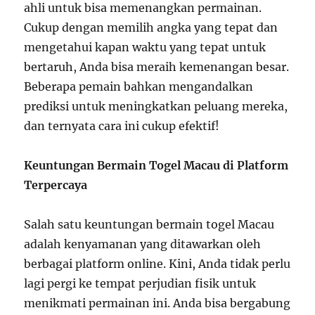
ahli untuk bisa memenangkan permainan.
Cukup dengan memilih angka yang tepat dan
mengetahui kapan waktu yang tepat untuk
bertaruh, Anda bisa meraih kemenangan besar.
Beberapa pemain bahkan mengandalkan
prediksi untuk meningkatkan peluang mereka,
dan ternyata cara ini cukup efektif!
Keuntungan Bermain Togel Macau di Platform
Terpercaya
Salah satu keuntungan bermain togel Macau
adalah kenyamanan yang ditawarkan oleh
berbagai platform online. Kini, Anda tidak perlu
lagi pergi ke tempat perjudian fisik untuk
menikmati permainan ini. Anda bisa bergabung