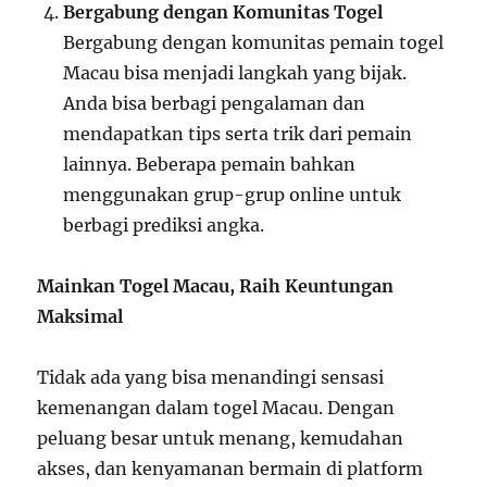
Bergabung dengan Komunitas Togel
Bergabung dengan komunitas pemain togel
Macau bisa menjadi langkah yang bijak.
Anda bisa berbagi pengalaman dan
mendapatkan tips serta trik dari pemain
lainnya. Beberapa pemain bahkan
menggunakan grup-grup online untuk
berbagi prediksi angka.
Mainkan Togel Macau, Raih Keuntungan
Maksimal
Tidak ada yang bisa menandingi sensasi
kemenangan dalam togel Macau. Dengan
peluang besar untuk menang, kemudahan
akses, dan kenyamanan bermain di platform