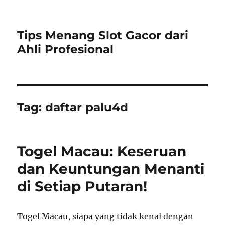
Tips Menang Slot Gacor dari
Ahli Profesional
Tag:
daftar palu4d
Togel Macau: Keseruan
dan Keuntungan Menanti
di Setiap Putaran!
Togel Macau, siapa yang tidak kenal dengan