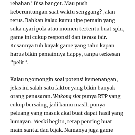
rebahan? Bisa banget. Mau push
keberuntungan saat waktu senggang? Jalan
terus. Bahkan kalau kamu tipe pemain yang
suka nyari pola atau momen tertentu buat spin,
game ini cukup responsif dan terasa fair.
Kesannya tuh kayak game yang tahu kapan
harus bikin pemainnya happy, tanpa terkesan
“pelit”.
Kalau ngomongin soal potensi kemenangan,
jelas ini salah satu faktor yang bikin banyak
orang penasaran.
Wukong slot
punya RTP yang
cukup bersaing, jadi kamu masih punya
peluang yang masuk akal buat dapat hasil yang
lumayan. Meski begitu, tetap penting buat
main santai dan bijak. Namanya juga game