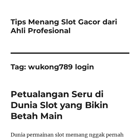
Tips Menang Slot Gacor dari
Ahli Profesional
Tag:
wukong789 login
Petualangan Seru di
Dunia Slot yang Bikin
Betah Main
Dunia permainan slot memang nggak pernah