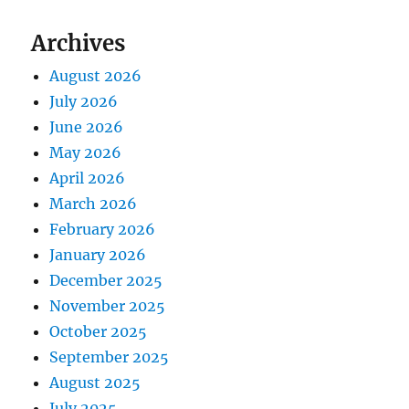
Archives
August 2026
July 2026
June 2026
May 2026
April 2026
March 2026
February 2026
January 2026
December 2025
November 2025
October 2025
September 2025
August 2025
July 2025