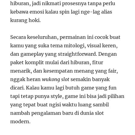
hiburan, jadi nikmati prosesnya tanpa perlu
kebawa emosi kalau spin lagi nge-lag alias
kurang hoki.
Secara keseluruhan, permainan ini cocok buat
kamu yang suka tema mitologi, visual keren,
dan gameplay yang straightforward. Dengan
paket komplit mulai dari hiburan, fitur
menarik, dan kesempatan menang yang fair,
nggak heran
wukong slot
semakin banyak
dicari. Kalau kamu lagi butuh game yang fun
tapi tetap punya style, game ini bisa jadi pilihan
yang tepat buat ngisi waktu luang sambil
nambah pengalaman baru di dunia slot
modern.