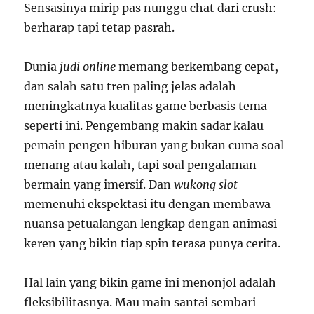
Sensasinya mirip pas nunggu chat dari crush:
berharap tapi tetap pasrah.
Dunia
judi online
memang berkembang cepat,
dan salah satu tren paling jelas adalah
meningkatnya kualitas game berbasis tema
seperti ini. Pengembang makin sadar kalau
pemain pengen hiburan yang bukan cuma soal
menang atau kalah, tapi soal pengalaman
bermain yang imersif. Dan
wukong slot
memenuhi ekspektasi itu dengan membawa
nuansa petualangan lengkap dengan animasi
keren yang bikin tiap spin terasa punya cerita.
Hal lain yang bikin game ini menonjol adalah
fleksibilitasnya. Mau main santai sembari