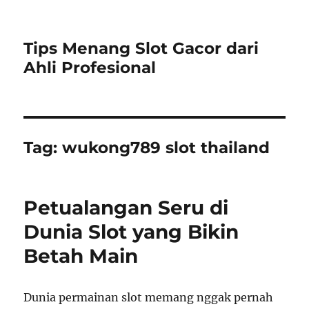
Tips Menang Slot Gacor dari
Ahli Profesional
Tag:
wukong789 slot thailand
Petualangan Seru di
Dunia Slot yang Bikin
Betah Main
Dunia permainan slot memang nggak pernah