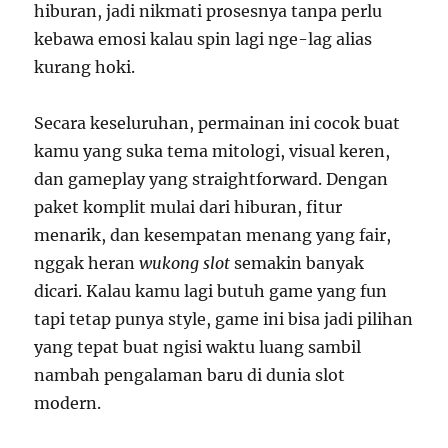
hiburan, jadi nikmati prosesnya tanpa perlu
kebawa emosi kalau spin lagi nge-lag alias
kurang hoki.
Secara keseluruhan, permainan ini cocok buat
kamu yang suka tema mitologi, visual keren,
dan gameplay yang straightforward. Dengan
paket komplit mulai dari hiburan, fitur
menarik, dan kesempatan menang yang fair,
nggak heran
wukong slot
semakin banyak
dicari. Kalau kamu lagi butuh game yang fun
tapi tetap punya style, game ini bisa jadi pilihan
yang tepat buat ngisi waktu luang sambil
nambah pengalaman baru di dunia slot
modern.