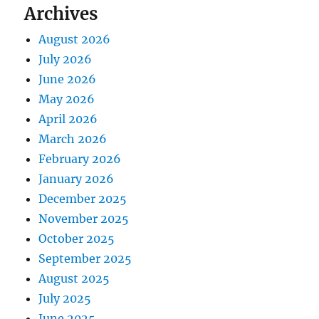
Archives
August 2026
July 2026
June 2026
May 2026
April 2026
March 2026
February 2026
January 2026
December 2025
November 2025
October 2025
September 2025
August 2025
July 2025
June 2025